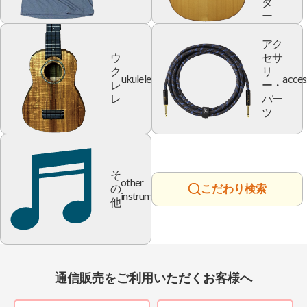
タ
ー
アク
ウ
セサ
ク
リ
ukulele
acces
レ
ー・
レ
パー
ツ
そ
other
の
こだわり検索
instrument
他
通信販売をご利用いただくお客様へ