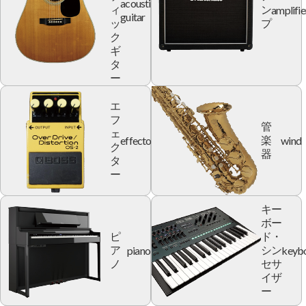
acoustic
amplifie
ィ
ン
guitar
ッ
プ
ク
ギ
タ
ー
エ
フ
管
ェ
effector
wind
楽
ク
器
タ
ー
キー
ボー
ピ
ド・
piano
keyb
ア
シン
ノ
セサ
イザ
ー