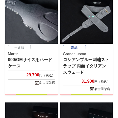
中古品
新品
Martin
Grande uomo
000/OMサイズ用ハード
ロシアンブルー刺繍スト
ケース
ラップ 両面イタリアン
スウェード
29,700
円（税込）
31,900
円（税込）
名古屋栄店
名古屋栄店