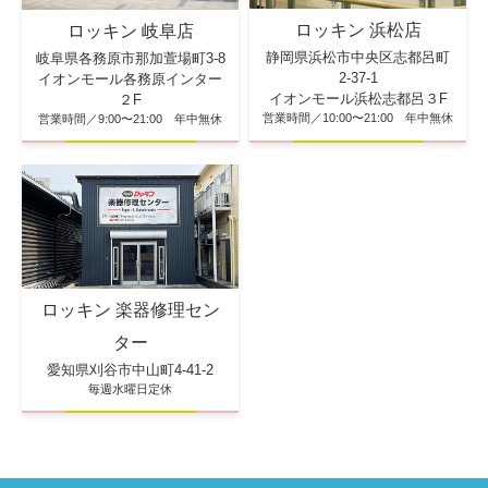
ロッキン 浜松店
ロッキン 岐阜店
静岡県浜松市中央区志都呂町
岐阜県各務原市那加萱場町3-8
2-37-1
イオンモール各務原インター
イオンモール浜松志都呂３F
２F
営業時間／10:00〜21:00 年中無休
営業時間／9:00〜21:00 年中無休
ロッキン 楽器修理セン
ター
愛知県刈谷市中山町4-41-2
毎週水曜日定休