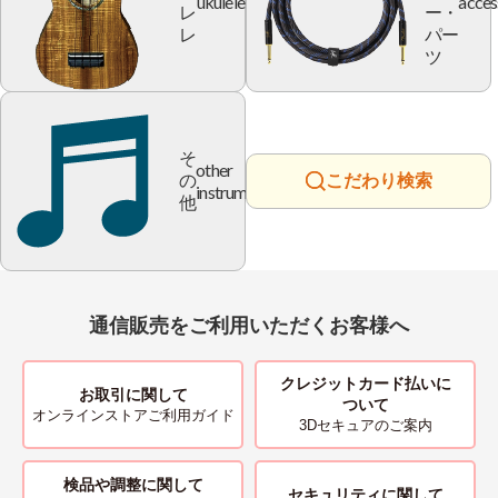
ukulele
acces
レ
ー・
レ
パー
ツ
そ
other
の
こだわり検索
instrument
他
通信販売をご利用いただくお客様へ
クレジットカード払いに
お取引に関して
ついて
オンラインストアご利用ガイド
3Dセキュアのご案内
検品や調整に関して
セキュリティに関して