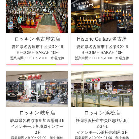
ロッキン 名古屋栄店
Historic Guitars 名古屋
愛知県名古屋市中区栄3-32-6
愛知県名古屋市中区栄3-32-6
BECOME SAKAE 10F
BECOME SAKAE 10F
営業時間／11:00〜20:00 水曜定休
営業時間／11:00〜20:00 水曜定休
ロッキン 浜松店
ロッキン 岐阜店
静岡県浜松市中央区志都呂町
岐阜県各務原市那加萱場町3-8
2-37-1
イオンモール各務原インター
イオンモール浜松志都呂３F
２F
営業時間／10:00〜21:00 年中無休
営業時間／9:00〜21:00 年中無休