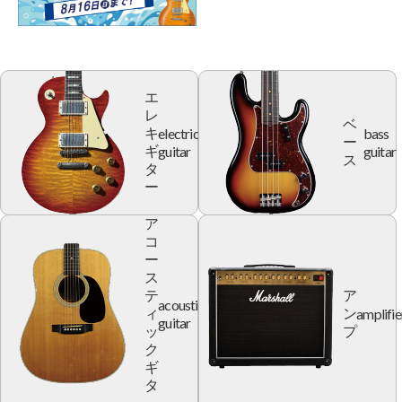
エ
レ
ベ
electric
bass
キ
ー
guitar
guitar
ギ
ス
タ
ー
ア
コ
ー
ス
テ
ア
acoustic
amplifie
ィ
ン
guitar
ッ
プ
ク
ギ
タ