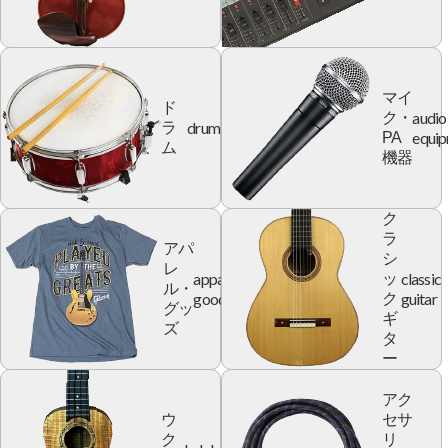
マイ
ド
audio
ク・
drum
ラ
equi
PA
ム
機器
ク
ラ
アパ
シ
レ
apparel
classic
ッ
ル・
goods
guitar
ク
グッ
ギ
ズ
タ
ー
アク
ウ
セサ
ク
リ