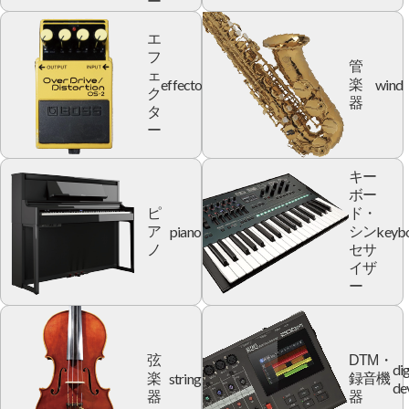
ー
エ
フ
管
ェ
effector
wind
楽
ク
器
タ
ー
キー
ボー
ピ
ド・
piano
keyb
ア
シン
ノ
セサ
イザ
ー
弦
DTM・
dig
string
楽
録音機
de
器
器