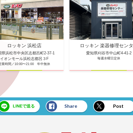
ロッキン 楽器修理セン
ロッキン 浜松店
愛知県刈谷市中山町4-41-2
岡県浜松市中央区志都呂町2-37-1
毎週水曜日定休
イオンモール浜松志都呂３F
営業時間／10:00〜21:00 年中無休
Share
Post
LINEで送る