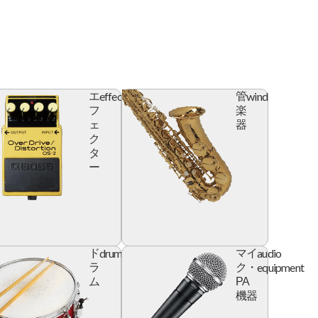
effector
wind
エ
管
フ
楽
ェ
器
ク
タ
ー
l
drum
audio
ド
マイ
e
equipment
ラ
ク・
ム
PA
機器