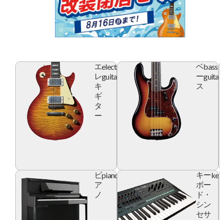
electric
bass
エ
ベ
guitar
guita
レ
ー
キ
ス
ギ
タ
ー
piano
ke
ピ
キー
ア
ボー
ノ
ド・
シン
セサ