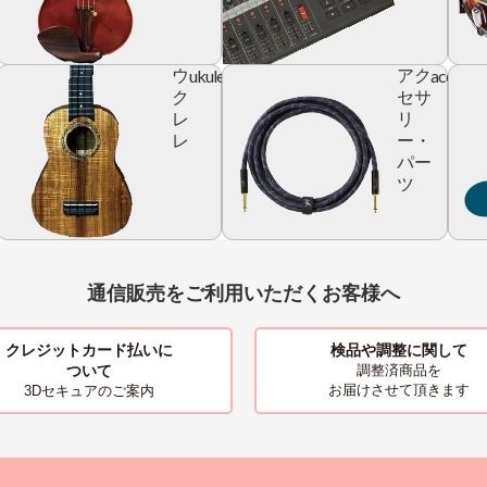
ic
ukulele
accesso
ウ
アク
r
ク
セサ
レ
リ
レ
ー・
パー
ツ
通信販売をご利用いただくお客様へ
クレジットカード払いに
検品や調整に関して
ついて
調整済商品を
お届けさせて頂きます
3Dセキュアのご案内