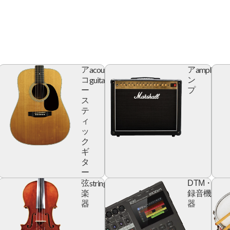
acoustic
amplifier
ア
ア
r
guitar
コ
ン
ー
プ
ス
テ
ィ
ッ
ク
ギ
タ
ー
yboard
string
digita
弦
DTM・
devic
楽
録音機
器
器