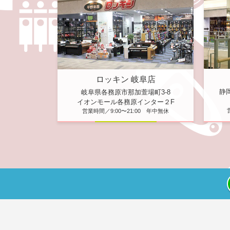
ロッキン 岐阜店
静
岐阜県各務原市那加萱場町3-8
イオンモール各務原インター２F
営業時間／9:00〜21:00 年中無休