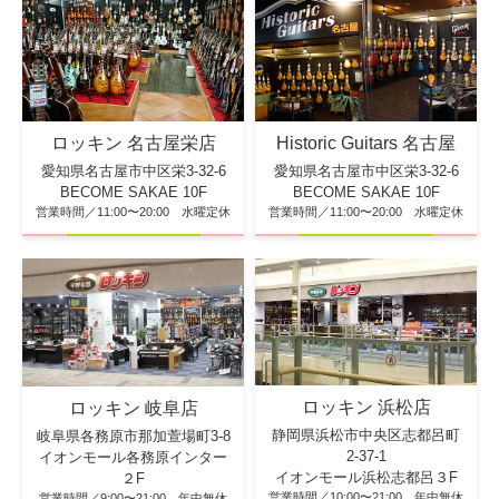
ロッキン 名古屋栄店
Historic Guitars 名古屋
愛知県名古屋市中区栄3-32-6
愛知県名古屋市中区栄3-32-6
BECOME SAKAE 10F
BECOME SAKAE 10F
営業時間／11:00〜20:00 水曜定休
営業時間／11:00〜20:00 水曜定休
ロッキン 浜松店
ロッキン 岐阜店
静岡県浜松市中央区志都呂町
岐阜県各務原市那加萱場町3-8
2-37-1
イオンモール各務原インター
イオンモール浜松志都呂３F
２F
営業時間／10:00〜21:00 年中無休
営業時間／9:00〜21:00 年中無休