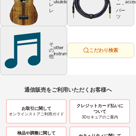
ukulele
acces
レ
ー・
レ
パー
ツ
そ
other
の
こだわり検索
instrument
他
通信販売をご利用いただくお客様へ
クレジットカード払いに
お取引に関して
ついて
オンラインストアご利用ガイド
3Dセキュアのご案内
検品や調整に関して
セキュリティに関して