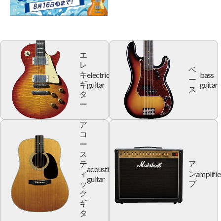
エ
レ
ベ
electric
bass
キ
ー
guitar
guitar
ギ
ス
タ
ー
ア
コ
ー
ス
テ
ア
acoustic
amplifie
ィ
ン
guitar
ッ
プ
ク
ギ
タ