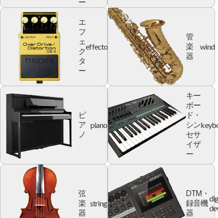
ー
エ
フ
管
ェ
effector
wind
楽
ク
器
タ
ー
キー
ボー
ピ
ド・
piano
keyb
ア
シン
ノ
セサ
イザ
ー
弦
DTM・
dig
string
楽
録音機
de
器
器