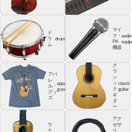
マイ
ド
audio
ク・
drum
ラ
equi
PA
ム
機器
ク
ラ
アパ
シ
レ
apparel
classic
ッ
ル・
goods
guitar
ク
グッ
ギ
ズ
タ
ー
アク
ウ
セサ
ク
リ