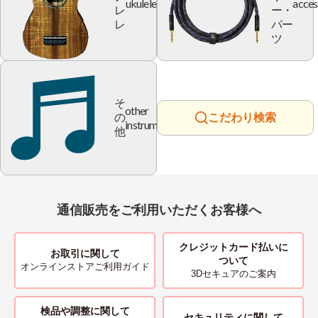
ukulele
acces
レ
ー・
レ
パー
ツ
そ
other
の
こだわり検索
instrument
他
通信販売をご利用いただくお客様へ
クレジットカード払いに
お取引に関して
ついて
オンラインストアご利用ガイド
3Dセキュアのご案内
検品や調整に関して
セキュリティに関して