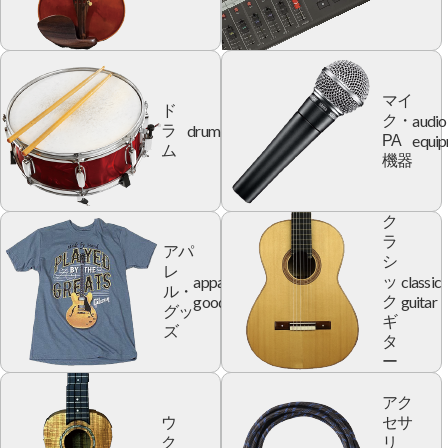
マイ
ド
audio
ク・
drum
ラ
equi
PA
ム
機器
ク
ラ
アパ
シ
レ
apparel
classic
ッ
ル・
goods
guitar
ク
グッ
ギ
ズ
タ
ー
アク
ウ
セサ
ク
リ