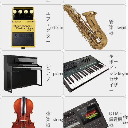
ー
エ
フ
管
ェ
effector
wind
楽
ク
器
タ
ー
キー
ボー
ピ
ド・
piano
keyb
ア
シン
ノ
セサ
イザ
ー
弦
DTM・
dig
string
楽
録音機
de
器
器