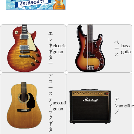
エ
レ
ベ
electric
bass
キ
ー
guitar
guitar
ギ
ス
タ
ー
ア
コ
ー
ス
テ
ア
acoustic
amplifie
ィ
ン
guitar
ッ
プ
ク
ギ
タ