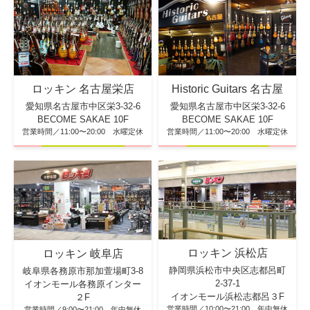
ロッキン 名古屋栄店
Historic Guitars 名古屋
愛知県名古屋市中区栄3-32-6
愛知県名古屋市中区栄3-32-6
BECOME SAKAE 10F
BECOME SAKAE 10F
営業時間／11:00〜20:00 水曜定休
営業時間／11:00〜20:00 水曜定休
ロッキン 浜松店
ロッキン 岐阜店
静岡県浜松市中央区志都呂町
岐阜県各務原市那加萱場町3-8
2-37-1
イオンモール各務原インター
イオンモール浜松志都呂３F
２F
営業時間／10:00〜21:00 年中無休
営業時間／9:00〜21:00 年中無休