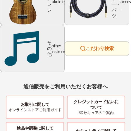
ukulele
acces
レ
ー・
レ
パー
ツ
そ
other
の
こだわり検索
instrument
他
通信販売をご利用いただくお客様へ
クレジットカード払いに
お取引に関して
ついて
オンラインストアご利用ガイド
3Dセキュアのご案内
検品や調整に関して
セキュリティに関して