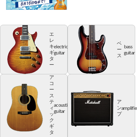
エ
レ
ベ
electric
bass
キ
ー
guitar
guitar
ギ
ス
タ
ー
ア
コ
ー
ス
テ
ア
acoustic
amplifie
ィ
ン
guitar
ッ
プ
ク
ギ
タ