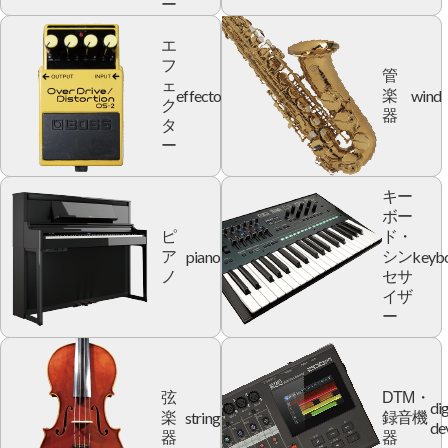
ー
エ
フ
管
ェ
effector
wind
楽
ク
器
タ
ー
キー
ボー
ピ
ド・
piano
keyb
ア
シン
ノ
セサ
イザ
ー
弦
DTM・
dig
string
楽
録音機
de
器
器