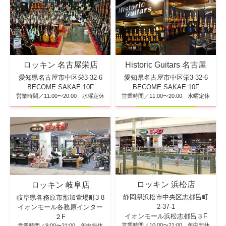
ロッキン 名古屋栄店
Historic Guitars 名古屋
愛知県名古屋市中区栄3-32-6
愛知県名古屋市中区栄3-32-6
BECOME SAKAE 10F
BECOME SAKAE 10F
営業時間／11:00〜20:00 水曜定休
営業時間／11:00〜20:00 水曜定休
ロッキン 浜松店
ロッキン 岐阜店
静岡県浜松市中央区志都呂町
岐阜県各務原市那加萱場町3-8
2-37-1
イオンモール各務原インター
イオンモール浜松志都呂３F
２F
営業時間／10:00〜21:00 年中無休
営業時間／9:00〜21:00 年中無休