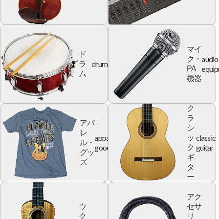
マイ
ド
audio
ク・
drum
ラ
equi
PA
ム
機器
ク
ラ
アパ
シ
レ
apparel
classic
ッ
ル・
goods
guitar
ク
グッ
ギ
ズ
タ
ー
アク
ウ
セサ
ク
リ