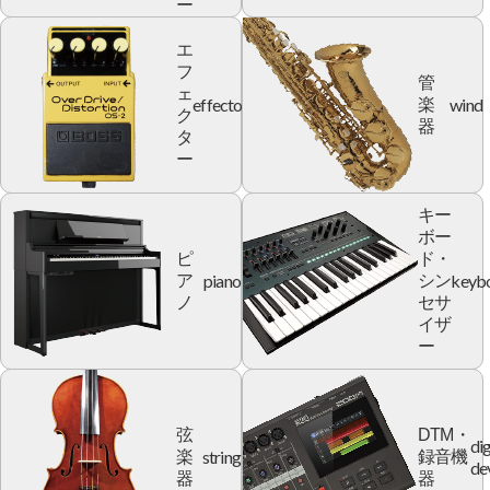
ー
エ
フ
管
ェ
effector
wind
楽
ク
器
タ
ー
キー
ボー
ピ
ド・
piano
keyb
ア
シン
ノ
セサ
イザ
ー
弦
DTM・
dig
string
楽
録音機
de
器
器