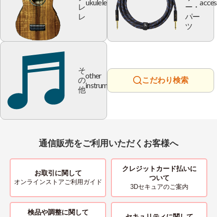
ukulele
acces
レ
ー・
レ
パー
ツ
そ
other
の
こだわり検索
instrument
他
通信販売をご利用いただくお客様へ
クレジットカード払いに
お取引に関して
ついて
オンラインストアご利用ガイド
3Dセキュアのご案内
検品や調整に関して
セキュリティに関して