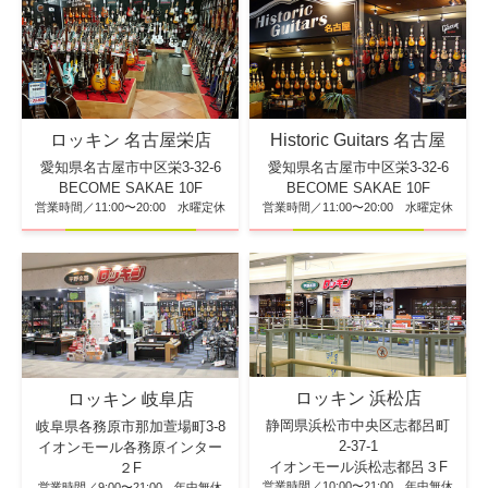
ロッキン 名古屋栄店
Historic Guitars 名古屋
愛知県名古屋市中区栄3-32-6
愛知県名古屋市中区栄3-32-6
BECOME SAKAE 10F
BECOME SAKAE 10F
営業時間／11:00〜20:00 水曜定休
営業時間／11:00〜20:00 水曜定休
ロッキン 浜松店
ロッキン 岐阜店
静岡県浜松市中央区志都呂町
岐阜県各務原市那加萱場町3-8
2-37-1
イオンモール各務原インター
イオンモール浜松志都呂３F
２F
営業時間／10:00〜21:00 年中無休
営業時間／9:00〜21:00 年中無休