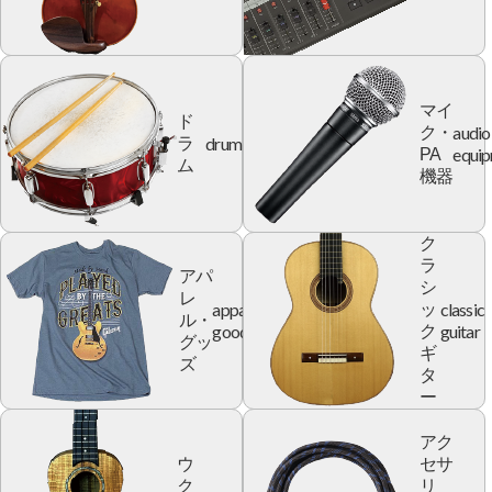
マイ
ド
audio
ク・
drum
ラ
equi
PA
ム
機器
ク
ラ
アパ
シ
レ
apparel
classic
ッ
ル・
goods
guitar
ク
グッ
ギ
ズ
タ
ー
アク
ウ
セサ
ク
リ