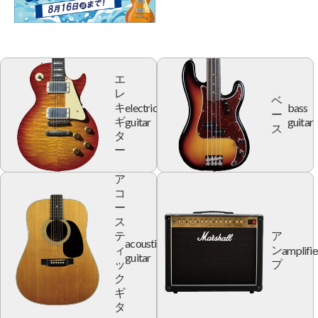
エ
レ
ベ
electric
bass
キ
ー
guitar
guitar
ギ
ス
タ
ー
ア
コ
ー
ス
テ
ア
acoustic
amplifie
ィ
ン
guitar
ッ
プ
ク
ギ
タ