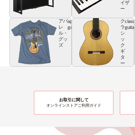
イザ
ー
apparel
class
アパ
ク
goods
guita
レ
ラ
ル・
シ
グッ
ッ
ズ
ク
ギ
タ
ー
お取引に関して
オンラインストアご利用ガイド