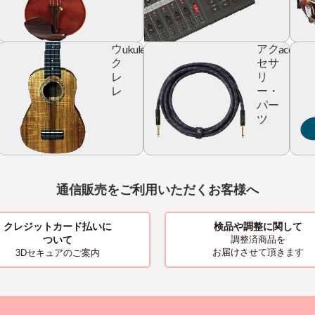
ic
ukulele
accesso
ウ
アク
r
ク
セサ
レ
リ
レ
ー・
パー
ツ
通信販売をご利用いただくお客様へ
クレジットカード払いに
検品や調整に関して
ついて
調整済商品を
お届けさせて頂きます
3Dセキュアのご案内