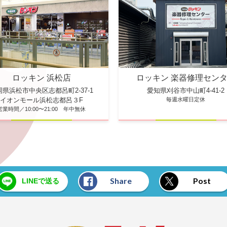
ロッキン 楽器修理セン
ロッキン 浜松店
愛知県刈谷市中山町4-41-2
岡県浜松市中央区志都呂町2-37-1
毎週水曜日定休
イオンモール浜松志都呂３F
営業時間／10:00〜21:00 年中無休
Share
Post
LINEで送る