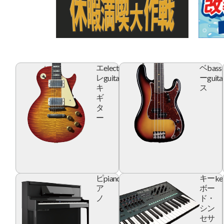
electric
bass
エ
ベ
guitar
guita
レ
ー
キ
ス
ギ
タ
ー
piano
ke
ピ
キー
ア
ボー
ノ
ド・
シン
セサ