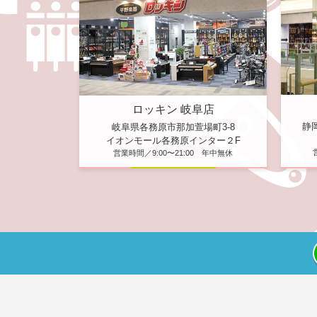
ロッキン 岐阜店
静
岐阜県各務原市那加萱場町3-8
イオンモール各務原インター２F
営業時間／9:00〜21:00 年中無休