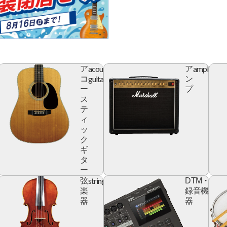
acoustic
amplifier
ア
ア
r
guitar
コ
ン
ー
プ
ス
テ
ィ
ッ
ク
ギ
タ
ー
yboard
string
digita
弦
DTM・
devic
楽
録音機
器
器