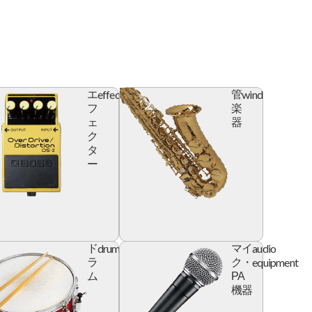
effector
wind
エ
管
フ
楽
ェ
器
ク
タ
ー
l
drum
audio
ド
マイ
e
equipment
ラ
ク・
ム
PA
機器