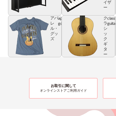
イザ
ー
apparel
class
アパ
ク
goods
guita
レ
ラ
ル・
シ
グッ
ッ
ズ
ク
ギ
タ
ー
お取引に関して
オンラインストアご利用ガイド