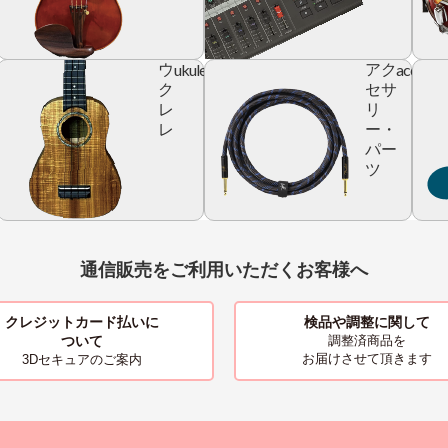
ic
ukulele
accesso
ウ
アク
r
ク
セサ
レ
リ
レ
ー・
パー
ツ
通信販売をご利用いただくお客様へ
クレジットカード払いに
検品や調整に関して
ついて
調整済商品を
お届けさせて頂きます
3Dセキュアのご案内