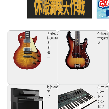
electric
bass
エ
ベ
guitar
guita
レ
ー
キ
ス
ギ
タ
ー
piano
ke
ピ
キー
ア
ボー
ノ
ド・
シン
セサ