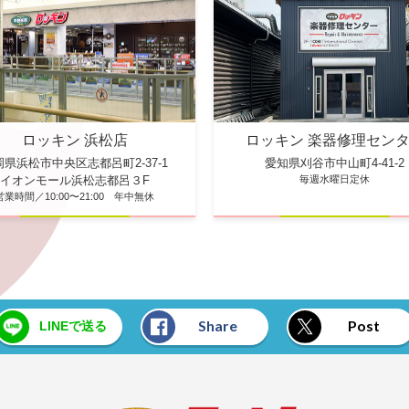
ロッキン 楽器修理セン
ロッキン 浜松店
愛知県刈谷市中山町4-41-2
岡県浜松市中央区志都呂町2-37-1
毎週水曜日定休
イオンモール浜松志都呂３F
営業時間／10:00〜21:00 年中無休
Share
Post
LINEで送る