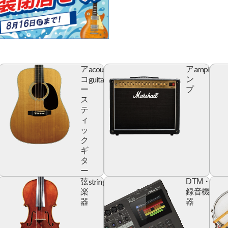
acoustic
amplifier
ア
ア
r
guitar
コ
ン
ー
プ
ス
テ
ィ
ッ
ク
ギ
タ
ー
yboard
string
digita
弦
DTM・
devic
楽
録音機
器
器