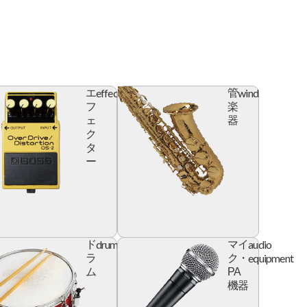
effector
wind
エ
管
フ
楽
ェ
器
ク
タ
ー
l
drum
audio
ド
マイ
e
equipment
ラ
ク・
ム
PA
機器