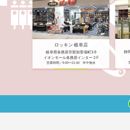
ロッキン 岐阜店
静
岐阜県各務原市那加萱場町3-8
イオンモール各務原インター２F
営業時間／9:00〜21:00 年中無休