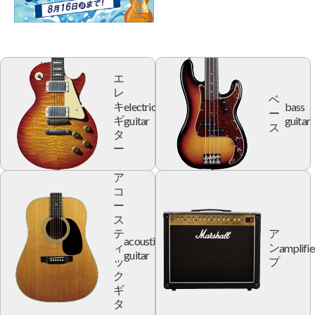
エ
レ
ベ
electric
bass
キ
ー
guitar
guitar
ギ
ス
タ
ー
ア
コ
ー
ス
テ
ア
acoustic
amplifie
ィ
ン
guitar
ッ
プ
ク
ギ
タ