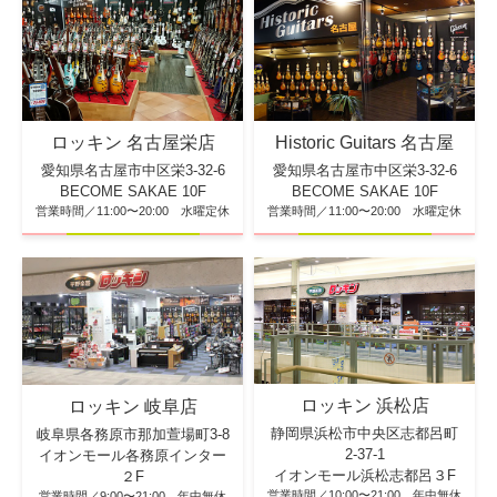
ロッキン 名古屋栄店
Historic Guitars 名古屋
愛知県名古屋市中区栄3-32-6
愛知県名古屋市中区栄3-32-6
BECOME SAKAE 10F
BECOME SAKAE 10F
営業時間／11:00〜20:00 水曜定休
営業時間／11:00〜20:00 水曜定休
ロッキン 浜松店
ロッキン 岐阜店
静岡県浜松市中央区志都呂町
岐阜県各務原市那加萱場町3-8
2-37-1
イオンモール各務原インター
イオンモール浜松志都呂３F
２F
営業時間／10:00〜21:00 年中無休
営業時間／9:00〜21:00 年中無休