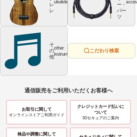
ukulele
acces
レ
ー・
レ
パー
ツ
そ
other
の
こだわり検索
instrument
他
通信販売をご利用いただくお客様へ
クレジットカード払いに
お取引に関して
ついて
オンラインストアご利用ガイド
3Dセキュアのご案内
検品や調整に関して
セキュリティに関して