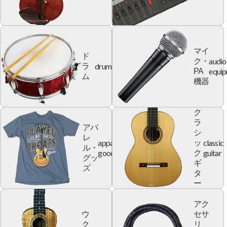
マイ
ド
audio
ク・
drum
ラ
equi
PA
ム
機器
ク
ラ
アパ
シ
レ
apparel
classic
ッ
ル・
goods
guitar
ク
グッ
ギ
ズ
タ
ー
アク
ウ
セサ
ク
リ