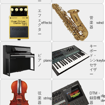
ー
エ
フ
管
ェ
effector
wind
楽
ク
器
タ
ー
キー
ボー
ピ
ド・
piano
keyb
ア
シン
ノ
セサ
イザ
ー
弦
DTM・
dig
string
楽
録音機
de
器
器