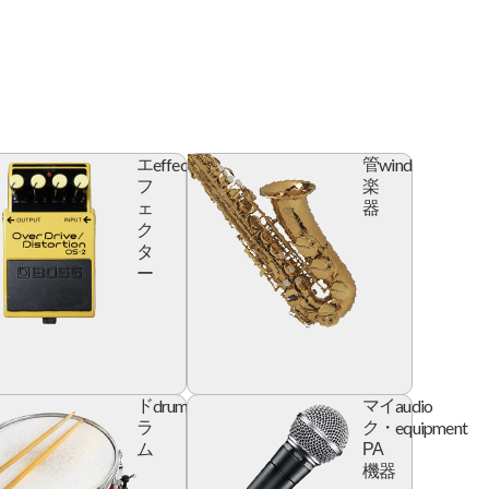
effector
wind
エ
管
フ
楽
ェ
器
ク
タ
ー
l
drum
audio
ド
マイ
e
equipment
ラ
ク・
ム
PA
機器