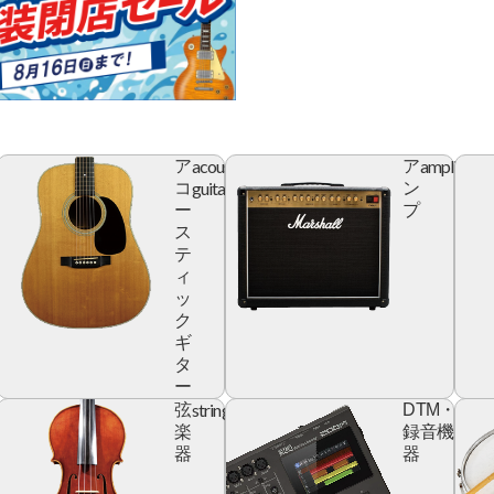
acoustic
amplifier
ア
ア
r
guitar
コ
ン
ー
プ
ス
テ
ィ
ッ
ク
ギ
タ
ー
yboard
string
digita
弦
DTM・
devic
楽
録音機
器
器