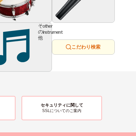
ry
other
そ
instrument
の
他
こだわり検索
セキュリティに関して
SSLについてのご案内