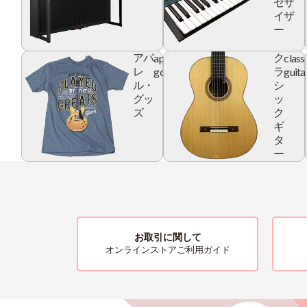
セサ
イザ
ー
apparel
class
アパ
ク
goods
guita
レ
ラ
ル・
シ
グッ
ッ
ズ
ク
ギ
タ
ー
お取引に関して
オンラインストアご利用ガイド