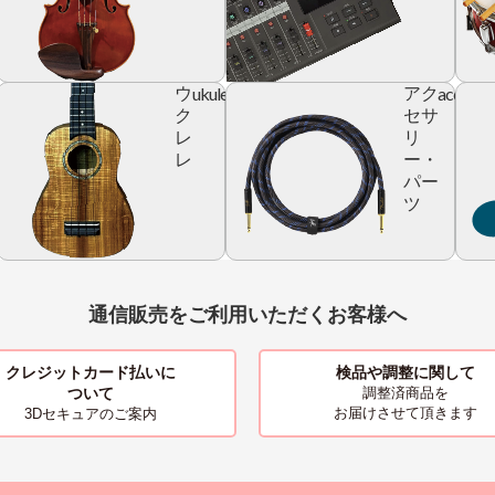
ic
ukulele
accesso
ウ
アク
r
ク
セサ
レ
リ
レ
ー・
パー
ツ
通信販売をご利用いただくお客様へ
クレジットカード払いに
検品や調整に関して
ついて
調整済商品を
お届けさせて頂きます
3Dセキュアのご案内