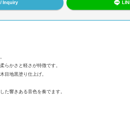
Inquiry
LI
。
柔らかさと軽さが特徴です。
木目地黒塗り仕上げ。
した響きある音色を奏でます。