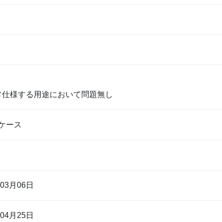
通常仕様する用途において問題無し
ケース
年03月06日
年04月25日