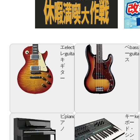
electric
bass
エ
ベ
guitar
guita
レ
ー
キ
ス
ギ
タ
ー
piano
ke
ピ
キー
ア
ボー
ノ
ド・
シン