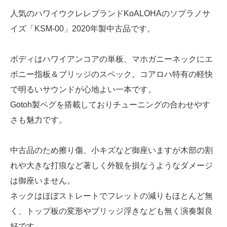
人気のハワイウクレレブランドKoALOHAのソプラノサ
イズ「KSM-00」2020年製中古品です。
ボディはハワイアンコアの単板、マホガニーネックにエ
ボニー指板＆ブリッジのスペック。コアロハ特有の軽快
で明るいサウンドが心地よい一本です。
Gotoh製ペグを搭載しておりチューニングの合わせやす
さも魅力です。
中古品のため擦り傷、小キズなど御座いますが木部の割
れや大きな打痕など著しく外観を損なうようなダメージ
は御座いません。
ネックはほぼストレートでフレットの減りもほとんど無
く、トップ板の変形やブリッジ浮きなども無く演奏製良
好です。