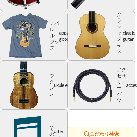
ク
ラ
アパ
シ
レ
apparel
classic
ッ
ル・
goods
guitar
ク
グッ
ギ
ズ
タ
ー
アク
ウ
セサ
ク
リ
ukulele
acces
レ
ー・
レ
パー
ツ
そ
other
の
こだわり検索