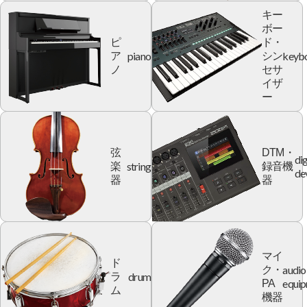
キー
ボー
ピ
ド・
piano
keyb
ア
シン
ノ
セサ
イザ
ー
弦
DTM・
dig
string
楽
録音機
de
器
器
マイ
ド
audio
ク・
drum
ラ
equi
PA
ム
機器