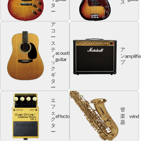
ス
タ
ー
ア
コ
ー
ス
テ
ア
acoustic
amplifie
ィ
ン
guitar
ッ
プ
ク
ギ
タ
ー
エ
フ
管
ェ
effector
wind
楽
ク
器
タ
ー