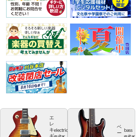
エ
レ
ベ
electric
bass
キ
ー
guitar
guitar
ギ