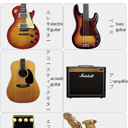
エ
レ
ベ
electric
bass
キ
ー
guitar
guitar
ギ
ス
タ
ー
ア
コ
ー
ス
テ
ア
acoustic
amplifie
ィ
ン
guitar
ッ
プ
ク
ギ
タ
ー
エ
フ