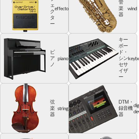
管
ェ
effector
wind
楽
ク
器
タ
ー
キー
ボー
ピ
ド・
piano
keyb
ア
シン
ノ
セサ
イザ
ー
弦
DTM・
dig
string
楽
録音機
de
器
器