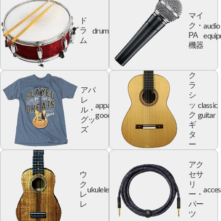
マイ
ド
audio
ク・
drum
ラ
equi
PA
ム
機器
ク
ラ
アパ
シ
レ
apparel
classic
ッ
ル・
goods
guitar
ク
グッ
ギ
ズ
タ
ー
アク
ウ
セサ
ク
リ
ukulele
acces
レ
ー・
レ
パー
ツ