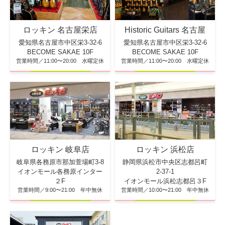
ロッキン 名古屋栄店
Historic Guitars 名古屋
愛知県名古屋市中区栄3-32-6
愛知県名古屋市中区栄3-32-6
BECOME SAKAE 10F
BECOME SAKAE 10F
営業時間／11:00〜20:00 水曜定休
営業時間／11:00〜20:00 水曜定休
ロッキン 浜松店
ロッキン 岐阜店
静岡県浜松市中央区志都呂町
岐阜県各務原市那加萱場町3-8
2-37-1
イオンモール各務原インター
イオンモール浜松志都呂３F
２F
営業時間／10:00〜21:00 年中無休
営業時間／9:00〜21:00 年中無休