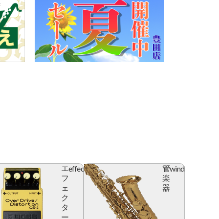
effector
wind
エ
管
フ
楽
ェ
器
ク
タ
ー