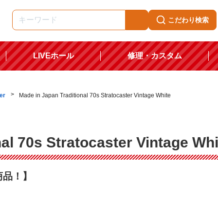
こだわり検索
LIVEホール
修理・カスタム
er
Made in Japan Traditional 70s Stratocaster Vintage White
al 70s Stratocaster Vintage Whi
商品！】