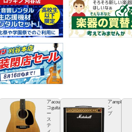
acoustic
amplifier
ア
ア
r
guitar
コ
ン
ー
プ
ス
テ
ィ