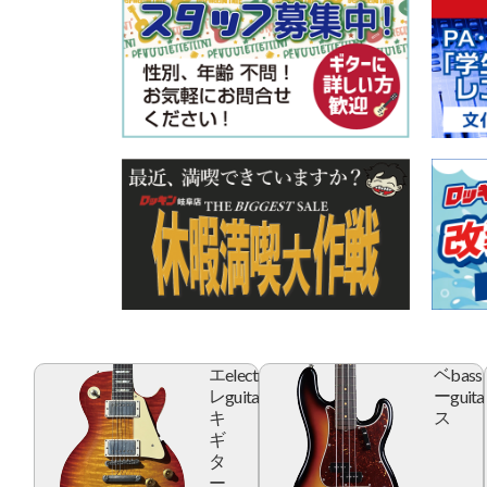
electric
bass
エ
ベ
guitar
guita
レ
ー
キ
ス
ギ
タ
ー