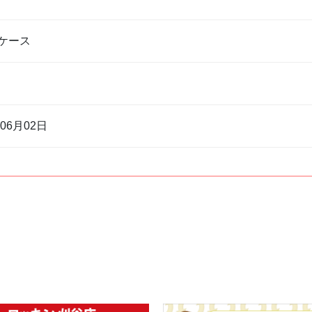
ケース
書
年06月02日