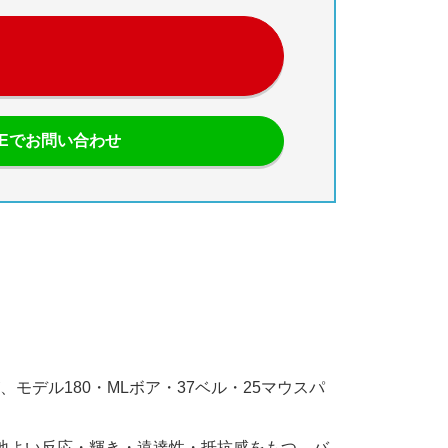
NEでお問い合わせ
デル180・MLボア・37ベル・25マウスパ
地よい反応・輝き・遠達性・抵抗感をもつ、バ