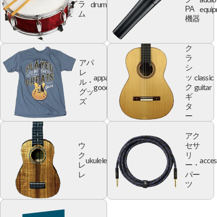
drum
ラ
equi
PA
ム
機器
ク
ラ
アパ
シ
レ
apparel
classic
ッ
ル・
goods
guitar
ク
グッ
ギ
ズ
タ
ー
アク
ウ
セサ
ク
リ
ukulele
acces
レ
ー・
レ
パー
ツ