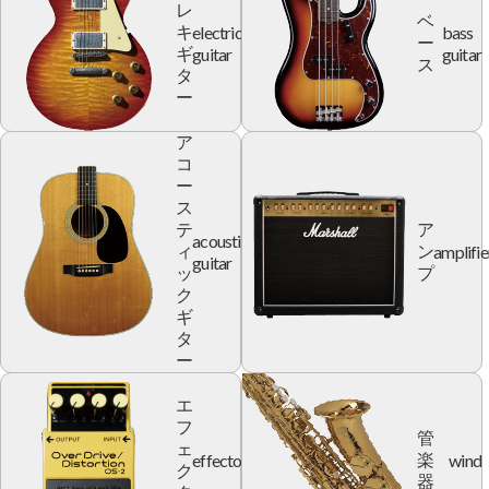
レ
ベ
electric
bass
キ
ー
guitar
guitar
ギ
ス
タ
ー
ア
コ
ー
ス
テ
ア
acoustic
amplifie
ィ
ン
guitar
ッ
プ
ク
ギ
タ
ー
エ
フ
管
ェ
effector
wind
楽
ク
器