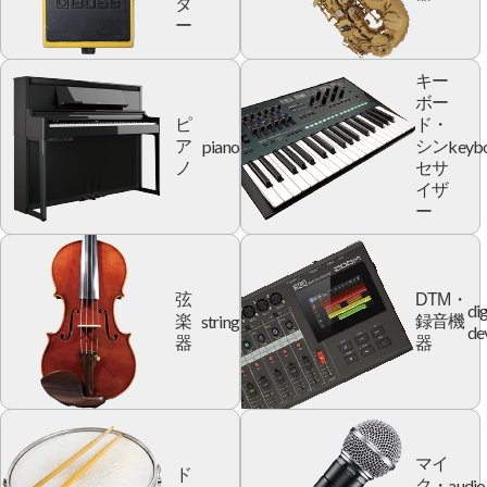
タ
ー
キー
ボー
ピ
ド・
piano
keyb
ア
シン
ノ
セサ
イザ
ー
弦
DTM・
dig
string
楽
録音機
de
器
器
マイ
ド
audio
ク・