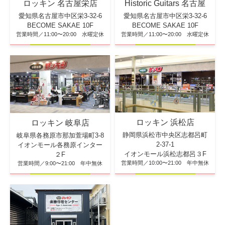
ロッキン 名古屋栄店
Historic Guitars 名古屋
愛知県名古屋市中区栄3-32-6
愛知県名古屋市中区栄3-32-6
BECOME SAKAE 10F
BECOME SAKAE 10F
営業時間／11:00〜20:00 水曜定休
営業時間／11:00〜20:00 水曜定休
ロッキン 浜松店
ロッキン 岐阜店
静岡県浜松市中央区志都呂町
岐阜県各務原市那加萱場町3-8
2-37-1
イオンモール各務原インター
イオンモール浜松志都呂３F
２F
営業時間／10:00〜21:00 年中無休
営業時間／9:00〜21:00 年中無休