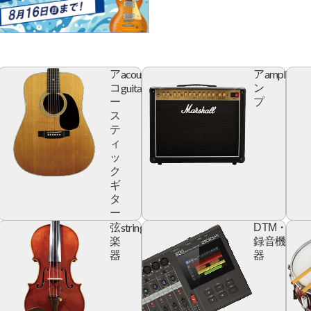
acoustic
amplifier
ア
ア
r
guitar
コ
ン
ー
プ
ス
テ
ィ
ッ
ク
ギ
タ
ー
yboard
string
digita
弦
DTM・
devic
楽
録音機
器
器