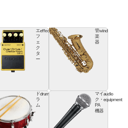
effector
wind
エ
管
フ
楽
ェ
器
ク
タ
ー
l
drum
audio
ド
マイ
e
equipment
ラ
ク・
ム
PA
機器