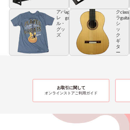
apparel
class
アパ
ク
goods
guita
レ
ラ
ル・
シ
グッ
ッ
ズ
ク
ギ
タ
ー
お取引に関して
オンラインストアご利用ガイド