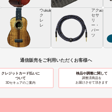
ic
ukulele
accesso
ウ
アク
r
ク
セサ
レ
リ
レ
ー・
パー
ツ
通信販売をご利用いただくお客様へ
クレジットカード払いに
検品や調整に関して
ついて
調整済商品を
お届けさせて頂きます
3Dセキュアのご案内