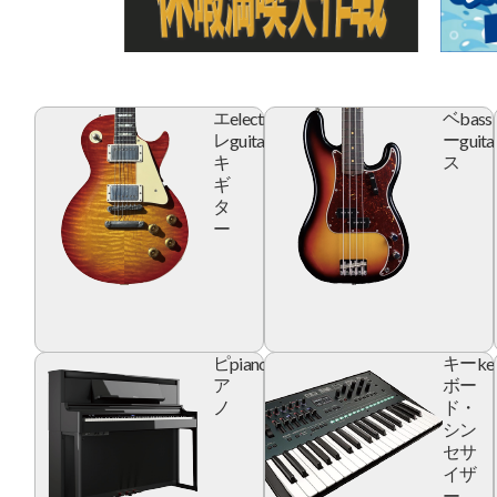
electric
bass
エ
ベ
guitar
guita
レ
ー
キ
ス
ギ
タ
ー
piano
ke
ピ
キー
ア
ボー
ノ
ド・
シン
セサ
イザ
ー