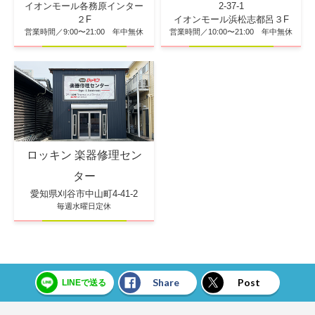
2-37-1
イオンモール各務原インター
イオンモール浜松志都呂３F
２F
営業時間／10:00〜21:00 年中無休
営業時間／9:00〜21:00 年中無休
ロッキン 楽器修理セン
ター
愛知県刈谷市中山町4-41-2
毎週水曜日定休
Share
Post
LINEで送る