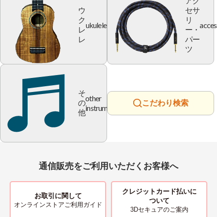
アク
ウ
セサ
ク
リ
ukulele
acces
レ
ー・
レ
パー
ツ
そ
other
の
こだわり検索
instrument
他
通信販売をご利用いただくお客様へ
クレジットカード払いに
お取引に関して
ついて
オンラインストアご利用ガイド
3Dセキュアのご案内