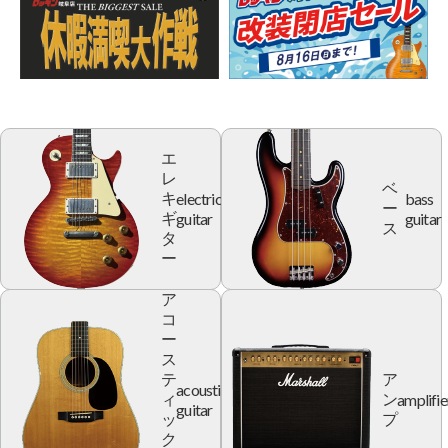
エ
レ
ベ
electric
bass
キ
ー
guitar
guitar
ギ
ス
タ
ー
ア
コ
ー
ス
テ
ア
acoustic
amplifie
ィ
ン
guitar
ッ
プ
ク