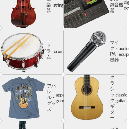
dig
string
楽
録音機
de
器
器
マイ
ド
audio
ク・
drum
ラ
equi
PA
ム
機器
ク
ラ
アパ
シ
レ
apparel
classic
ッ
ル・
goods
guitar
ク
グッ
ギ
ズ
タ
ー