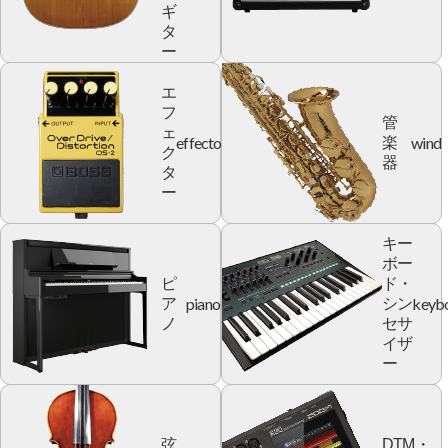
ギ
タ
ー
エ
フ
管
ェ
effector
wind
楽
ク
器
タ
ー
キー
ボー
ピ
ド・
piano
keyb
ア
シン
ノ
セサ
イザ
ー
弦
DTM・