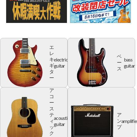
エ
レ
ベ
electric
bass
キ
ー
guitar
guitar
ギ
ス
タ
ー
ア
コ
ー
ス
テ
ア
acoustic
amplifie
ィ
ン
guitar
ッ
プ
ク