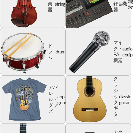
dig
string
楽
録音機
de
器
器
マイ
ド
audio
ク・
drum
ラ
equi
PA
ム
機器
ク
ラ
アパ
シ
レ
apparel
classic
ッ
ル・
goods
guitar
ク
グッ
ギ
ズ
タ
ー
アク