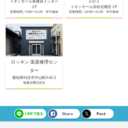
2-37-1
イオンモール各務原インター
イオンモール浜松志都呂３F
２F
営業時間／10:00〜21:00 年中無休
営業時間／9:00〜21:00 年中無休
ロッキン 楽器修理セン
ター
愛知県刈谷市中山町4-41-2
毎週水曜日定休
Share
Post
LINEで送る