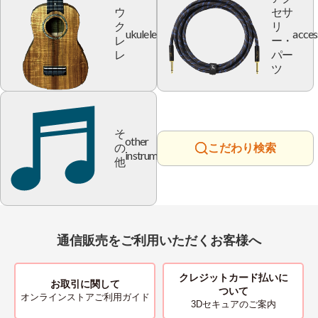
ウ
セサ
ク
リ
ukulele
acces
レ
ー・
レ
パー
ツ
そ
other
の
こだわり検索
instrument
他
通信販売をご利用いただくお客様へ
クレジットカード払いに
お取引に関して
ついて
オンラインストアご利用ガイド
3Dセキュアのご案内