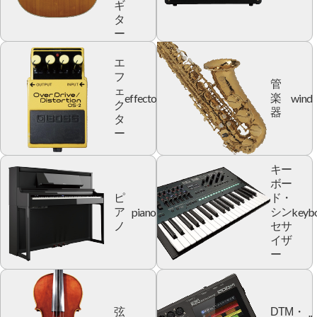
ギ
タ
ー
エ
フ
管
ェ
effector
wind
楽
ク
器
タ
ー
キー
ボー
ピ
ド・
piano
keyb
ア
シン
ノ
セサ
イザ
ー
弦
DTM・