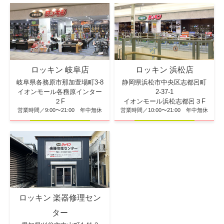
ロッキン 浜松店
ロッキン 岐阜店
静岡県浜松市中央区志都呂町
岐阜県各務原市那加萱場町3-8
2-37-1
イオンモール各務原インター
イオンモール浜松志都呂３F
２F
営業時間／10:00〜21:00 年中無休
営業時間／9:00〜21:00 年中無休
ロッキン 楽器修理セン
ター