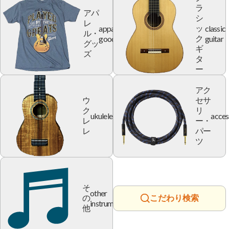
ラ
アパ
シ
レ
apparel
classic
ッ
ル・
goods
guitar
ク
グッ
ギ
ズ
タ
ー
アク
ウ
セサ
ク
リ
ukulele
acces
レ
ー・
レ
パー
ツ
そ
other
の
こだわり検索
instrument
他