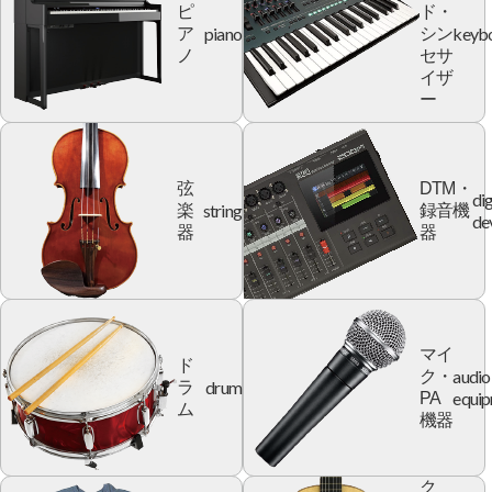
ピ
ド・
piano
keyb
ア
シン
ノ
セサ
イザ
ー
弦
DTM・
dig
string
楽
録音機
de
器
器
マイ
ド
audio
ク・
drum
ラ
equi
PA
ム
機器
ク