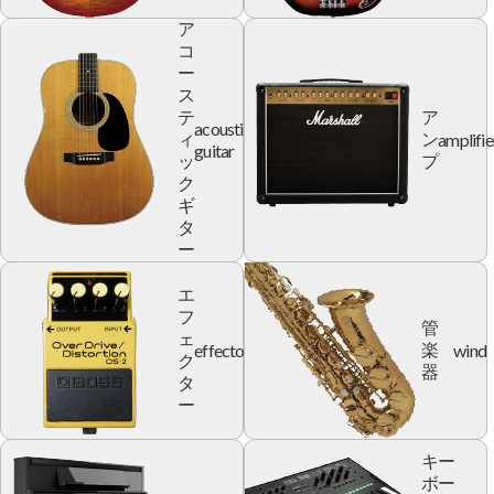
ア
コ
ー
ス
テ
ア
acoustic
amplifie
ィ
ン
guitar
ッ
プ
ク
ギ
タ
ー
エ
フ
管
ェ
effector
wind
楽
ク
器
タ
ー
キー
ボー