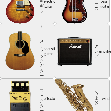
electric
bass
キ
ー
guitar
guitar
ギ
ス
タ
ー
ア
コ
ー
ス
テ
ア
acoustic
amplifie
ィ
ン
guitar
ッ
プ
ク
ギ
タ
ー
エ
フ
管
ェ
effector
wind
楽
ク
器
タ
ー