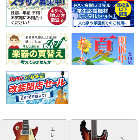
エ
レ
ベ