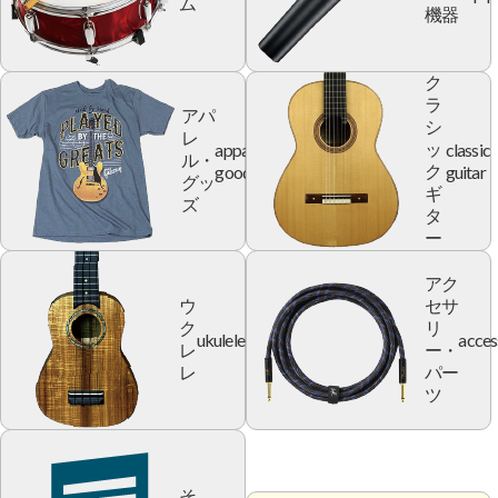
ム
機器
ク
ラ
アパ
シ
レ
apparel
classic
ッ
ル・
goods
guitar
ク
グッ
ギ
ズ
タ
ー
アク
ウ
セサ
ク
リ
ukulele
acces
レ
ー・
レ
パー
ツ
そ