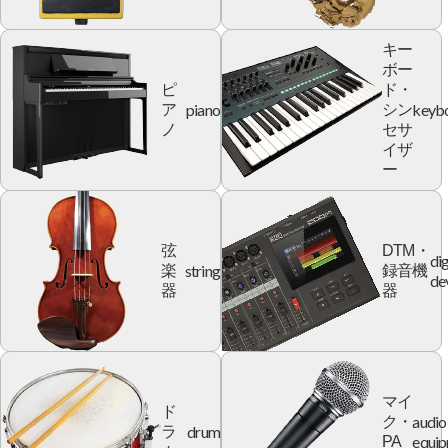
キー
ボー
ピ
ド・
piano
keyb
ア
シン
ノ
セサ
イザ
ー
弦
DTM・
dig
string
楽
録音機
de
器
器
マイ
ド
audio
ク・
drum
ラ
equi
PA