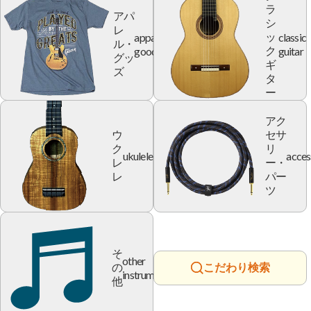
ラ
アパ
シ
レ
apparel
classic
ッ
ル・
goods
guitar
ク
グッ
ギ
ズ
タ
ー
アク
ウ
セサ
ク
リ
ukulele
acces
レ
ー・
レ
パー
ツ
そ
other
の
こだわり検索
instrument
他