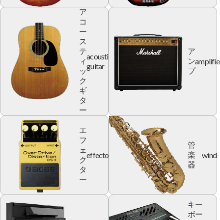
ア
コ
ー
ス
テ
ア
acoustic
amplifie
ィ
ン
guitar
ッ
プ
ク
ギ
タ
ー
エ
フ
管
ェ
effector
wind
楽
ク
器
タ
ー
キー
ボー