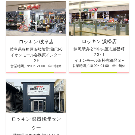
ロッキン 浜松店
ロッキン 岐阜店
静岡県浜松市中央区志都呂町
岐阜県各務原市那加萱場町3-8
2-37-1
イオンモール各務原インター
イオンモール浜松志都呂３F
２F
営業時間／10:00〜21:00 年中無休
営業時間／9:00〜21:00 年中無休
ロッキン 楽器修理セン
ター