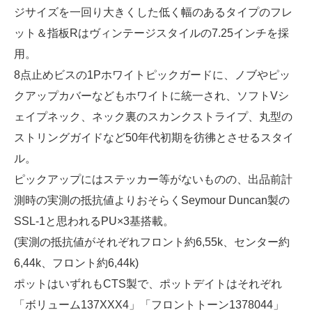
ジサイズを一回り大きくした低く幅のあるタイプのフレ
ット＆指板Rはヴィンテージスタイルの7.25インチを採
用。
8点止めビスの1Pホワイトピックガードに、ノブやピッ
クアップカバーなどもホワイトに統一され、ソフトVシ
ェイプネック、ネック裏のスカンクストライプ、丸型の
ストリングガイドなど50年代初期を彷彿とさせるスタイ
ル。
ピックアップにはステッカー等がないものの、出品前計
測時の実測の抵抗値よりおそらくSeymour Duncan製の
SSL-1と思われるPU×3基搭載。
(実測の抵抗値がそれぞれフロント約6,55k、センター約
6,44k、フロント約6,44k)
ポットはいずれもCTS製で、ポットデイトはそれぞれ
「ボリューム137XXX4」「フロントトーン1378044」