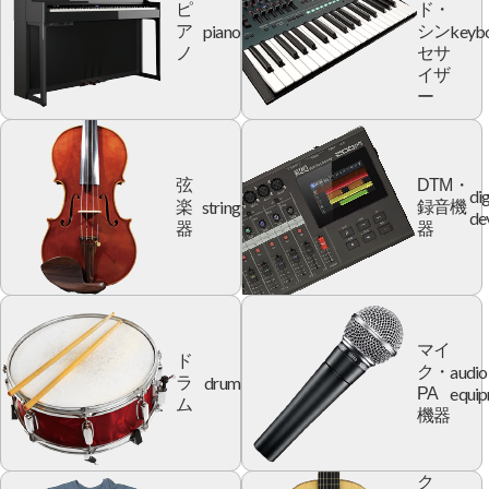
ピ
ド・
piano
keyb
ア
シン
ノ
セサ
イザ
ー
弦
DTM・
dig
string
楽
録音機
de
器
器
マイ
ド
audio
ク・
drum
ラ
equi
PA
ム
機器
ク