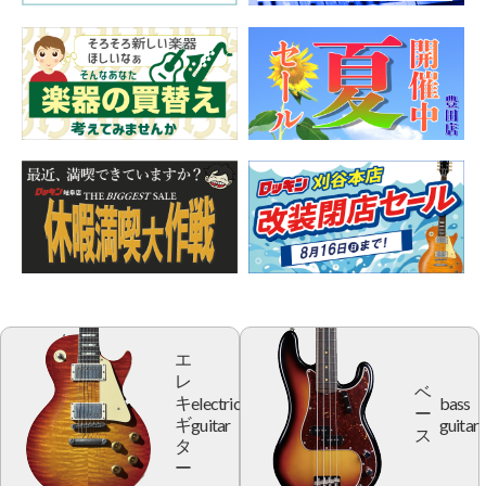
エ
レ
ベ
electric
bass
キ
ー
guitar
guitar
ギ
ス
タ
ー