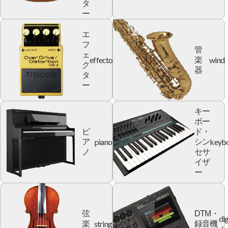
タ
ー
エ
フ
管
ェ
effector
wind
楽
ク
器
タ
ー
キー
ボー
ピ
ド・
piano
keyb
ア
シン
ノ
セサ
イザ
ー
弦
DTM・
dig
string
楽
録音機