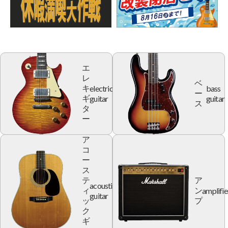
エ
レ
ベ
electric
bass
キ
ー
guitar
guitar
ギ
ス
タ
ー
ア
コ
ー
ス
テ
ア
acoustic
amplifie
ィ
ン
guitar
ッ
プ
ク
ギ