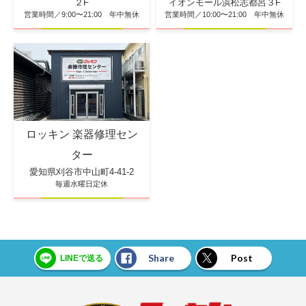
イオンモール浜松志都呂３F
２F
営業時間／10:00〜21:00 年中無休
営業時間／9:00〜21:00 年中無休
ロッキン 楽器修理セン
ター
愛知県刈谷市中山町4-41-2
毎週水曜日定休
Share
Post
LINEで送る