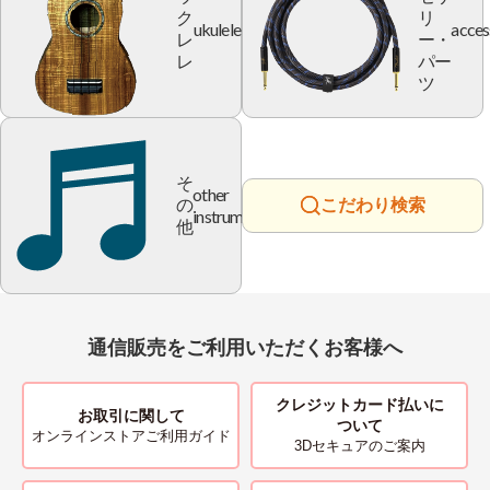
ク
リ
ukulele
acces
レ
ー・
レ
パー
ツ
そ
other
の
こだわり検索
instrument
他
通信販売をご利用いただくお客様へ
クレジットカード払いに
お取引に関して
ついて
オンラインストアご利用ガイド
3Dセキュアのご案内