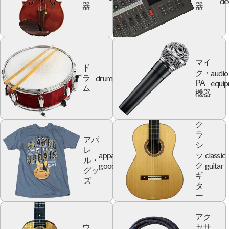
de
器
器
マイ
ド
audio
ク・
drum
ラ
equi
PA
ム
機器
ク
ラ
アパ
シ
レ
apparel
classic
ッ
ル・
goods
guitar
ク
グッ
ギ
ズ
タ
ー
アク
ウ
セサ