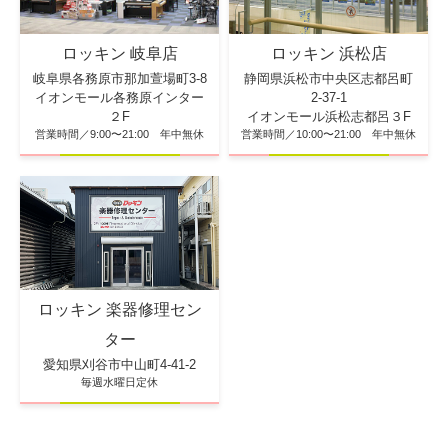
ロッキン 浜松店
ロッキン 岐阜店
静岡県浜松市中央区志都呂町
岐阜県各務原市那加萱場町3-8
2-37-1
イオンモール各務原インター
イオンモール浜松志都呂３F
２F
営業時間／10:00〜21:00 年中無休
営業時間／9:00〜21:00 年中無休
ロッキン 楽器修理セン
ター
愛知県刈谷市中山町4-41-2
毎週水曜日定休