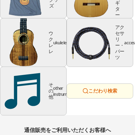
ギ
ズ
タ
ー
アク
ウ
セサ
ク
リ
ukulele
acces
レ
ー・
レ
パー
ツ
そ
other
の
こだわり検索
instrument
他
通信販売をご利用いただくお客様へ