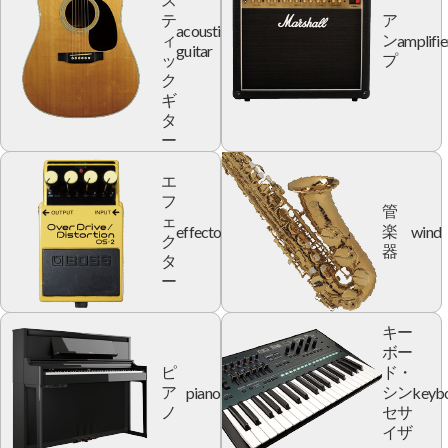
ス
テ
ア
acoustic
amplifie
ィ
ン
guitar
ッ
プ
ク
ギ
タ
ー
エ
フ
管
ェ
effector
wind
楽
ク
器
タ
ー
キー
ボー
ピ
ド・
piano
keyb
ア
シン
ノ
セサ
イザ