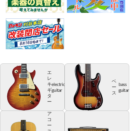
エ
レ
ベ
electric
bass
キ
ー
guitar
guitar
ギ
ス
タ
ー
ア
コ
ー