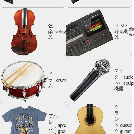
ー
弦
DTM・
dig
string
楽
録音機
de
器
器
マイ
ド
audio
ク・
drum
ラ
equi
PA
ム
機器
ク
ラ
アパ
シ
レ
apparel
classic
ッ
ル・
goods
guitar
ク
グッ