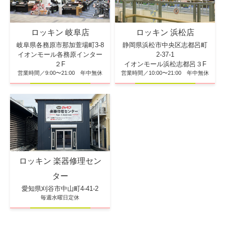
ロッキン 浜松店
ロッキン 岐阜店
静岡県浜松市中央区志都呂町
岐阜県各務原市那加萱場町3-8
2-37-1
イオンモール各務原インター
イオンモール浜松志都呂３F
２F
営業時間／10:00〜21:00 年中無休
営業時間／9:00〜21:00 年中無休
ロッキン 楽器修理セン
ター
愛知県刈谷市中山町4-41-2
毎週水曜日定休