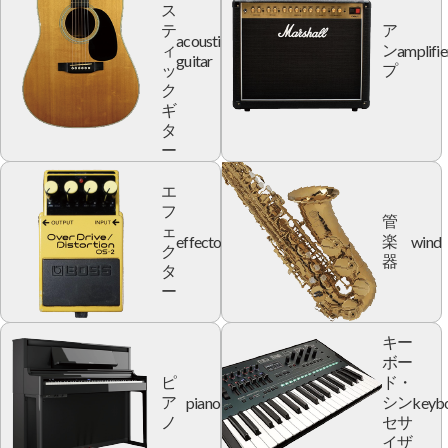
ス
テ
ア
acoustic
amplifie
ィ
ン
guitar
ッ
プ
ク
ギ
タ
ー
エ
フ
管
ェ
effector
wind
楽
ク
器
タ
ー
キー
ボー
ピ
ド・
piano
keyb
ア
シン
ノ
セサ
イザ