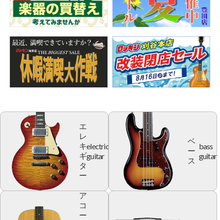
エ
レ
ベ
electric
bass
キ
ー
guitar
guitar
ギ
ス
タ
ー
ア
コ
ー