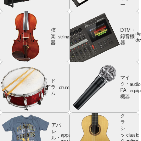
ー
弦
DTM・
dig
string
楽
録音機
de
器
器
マイ
ド
audio
ク・
drum
ラ
equi
PA
ム
機器
ク
ラ
アパ
シ
レ
apparel
classic
ッ
ル・
goods
guitar
ク