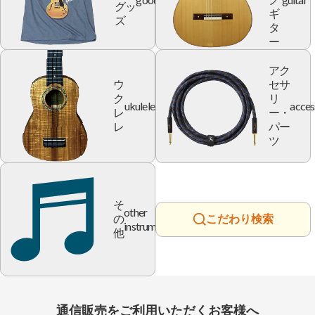
グッ
ギ
ズ
タ
ー
アク
ウ
セサ
ク
リ
ukulele
acces
レ
ー・
レ
パー
ツ
そ
other
の
こだわり検索
instrument
他
通信販売をご利用いただくお客様へ