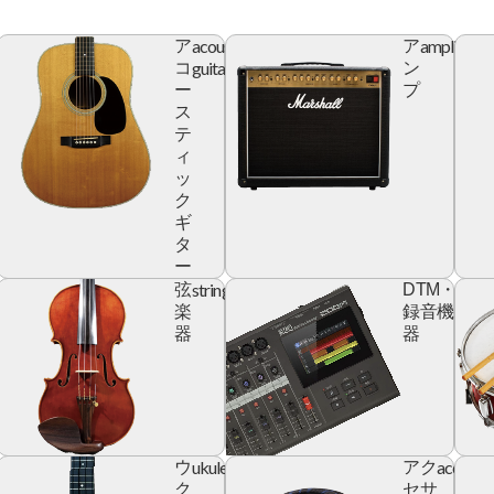
acoustic
amplifier
ア
ア
r
guitar
コ
ン
ー
プ
ス
テ
ィ
ッ
ク
ギ
タ
ー
yboard
string
digita
弦
DTM・
devic
楽
録音機
器
器
ic
ukulele
accesso
ウ
アク
r
ク
セサ