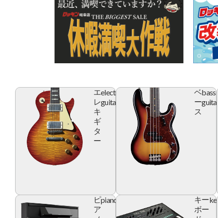
electric
bass
エ
ベ
guitar
guita
レ
ー
キ
ス
ギ
タ
ー
piano
ke
ピ
キー
ア
ボー