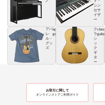
ノ
ド・
シン
セサ
イザ
ー
apparel
class
アパ
ク
goods
guita
レ
ラ
ル・
シ
グッ
ッ
ズ
ク
ギ
タ
ー
お取引に関して
オンラインストアご利用ガイド