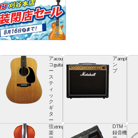
acoustic
amplifier
ア
ア
r
guitar
コ
ン
ー
プ
ス
テ
ィ
ッ
ク
ギ
タ
ー
yboard
string
digita
弦
DTM・
devic
楽
録音機