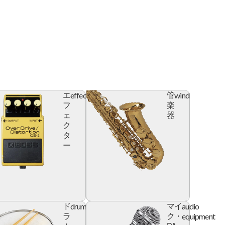
effector
wind
エ
管
フ
楽
ェ
器
ク
タ
ー
l
drum
audio
ド
マイ
e
equipment
ラ
ク・