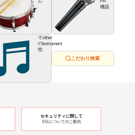
ム
PA
機器
ry
other
そ
instrument
の
他
こだわり検索
セキュリティに関して
SSLについてのご案内