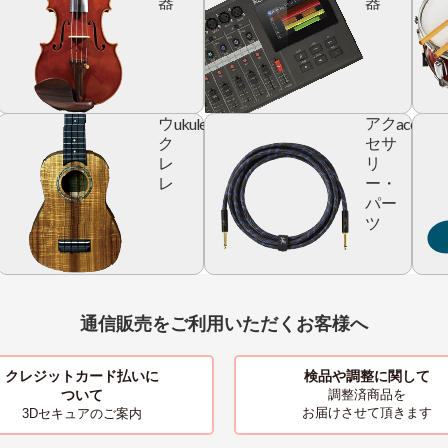
器
器
ic
ukulele
accesso
ウ
アク
r
ク
セサ
レ
リ
レ
ー・
パー
ツ
通信販売をご利用いただくお客様へ
クレジットカード払いに
検品や調整に関して
ついて
調整済商品を
お届けさせて頂きます
3Dセキュアのご案内