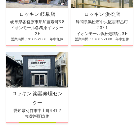
ロッキン 浜松店
ロッキン 岐阜店
静岡県浜松市中央区志都呂町
岐阜県各務原市那加萱場町3-8
2-37-1
イオンモール各務原インター
イオンモール浜松志都呂３F
２F
営業時間／10:00〜21:00 年中無休
営業時間／9:00〜21:00 年中無休
ロッキン 楽器修理セン
ター
愛知県刈谷市中山町4-41-2
毎週水曜日定休