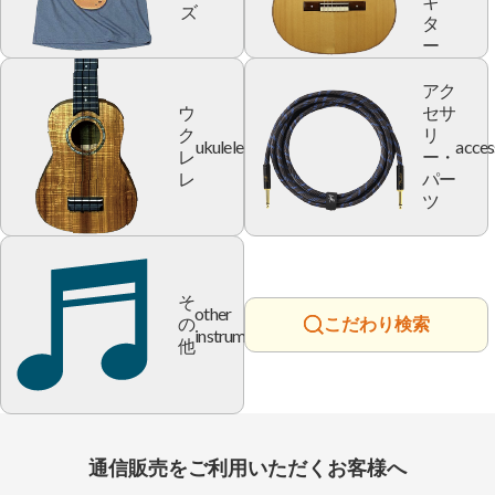
ギ
ズ
タ
ー
アク
ウ
セサ
ク
リ
ukulele
acces
レ
ー・
レ
パー
ツ
そ
other
の
こだわり検索
instrument
他
通信販売をご利用いただくお客様へ