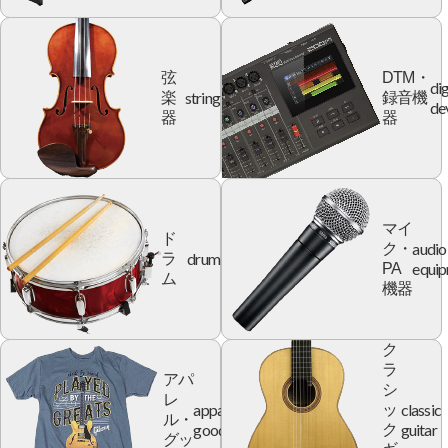
弦
DTM・
dig
string
楽
録音機
de
器
器
マイ
ド
audio
ク・
drum
ラ
equi
PA
ム
機器
ク
ラ
アパ
シ
レ
apparel
classic
ッ
ル・
goods
guitar
ク
グッ