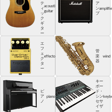
テ
ア
acoustic
amplifie
ィ
ン
guitar
ッ
プ
ク
ギ
タ
ー
エ
フ
管
ェ
effector
wind
楽
ク
器
タ
ー
キー
ボー
ピ
ド・
piano
keyb
ア
シン
ノ
セサ
イザ
ー