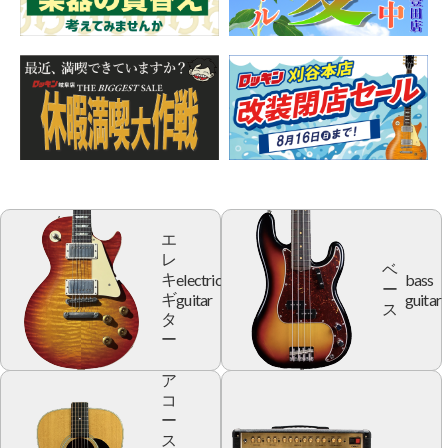
エ
レ
ベ
electric
bass
キ
ー
guitar
guitar
ギ
ス
タ
ー
ア
コ
ー
ス