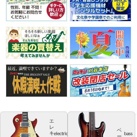
エ
レ
ベ
electric
bass
キ
ー