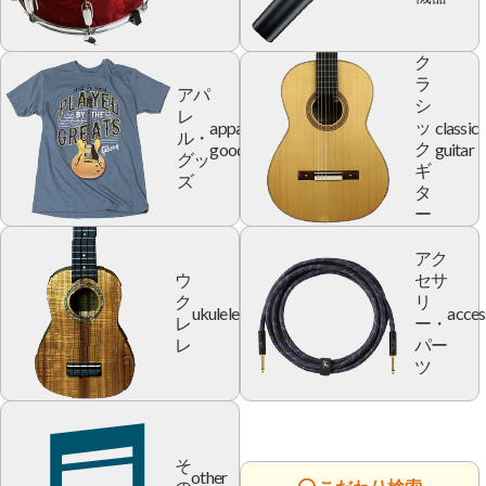
ク
ラ
アパ
シ
レ
apparel
classic
ッ
ル・
goods
guitar
ク
グッ
ギ
ズ
タ
ー
アク
ウ
セサ
ク
リ
ukulele
acces
レ
ー・
レ
パー
ツ
そ
other