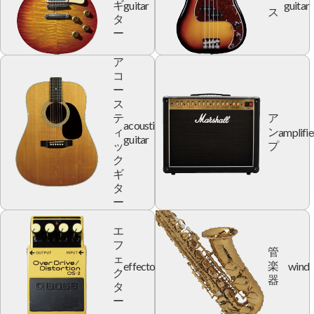
guitar
guitar
ギ
ス
タ
ー
ア
コ
ー
ス
テ
ア
acoustic
amplifie
ィ
ン
guitar
ッ
プ
ク
ギ
タ
ー
エ
フ
管
ェ
effector
wind
楽
ク
器
タ
ー