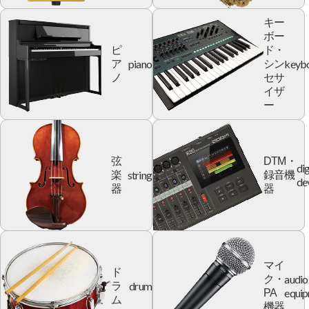
キー
ボー
ピ
ド・
piano
keyb
ア
シン
ノ
セサ
イザ
ー
弦
DTM・
dig
string
楽
録音機
de
器
器
マイ
ド
audio
ク・
drum
ラ
equi
PA
ム
機器