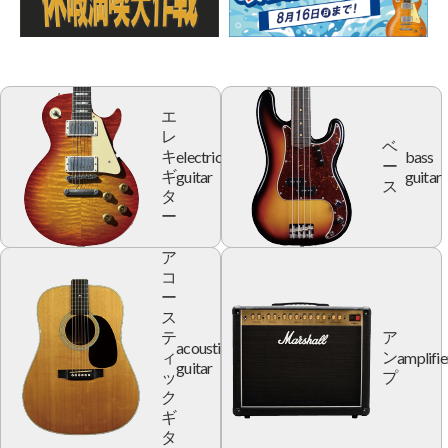
エ
レ
ベ
electric
bass
キ
ー
guitar
guitar
ギ
ス
タ
ー
ア
コ
ー
ス
テ
ア
acoustic
amplifie
ィ
ン
guitar
ッ
プ
ク
ギ
タ