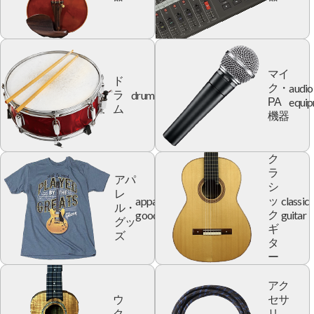
マイ
ド
audio
ク・
drum
ラ
equi
PA
ム
機器
ク
ラ
アパ
シ
レ
apparel
classic
ッ
ル・
goods
guitar
ク
グッ
ギ
ズ
タ
ー
アク
ウ
セサ
ク
リ