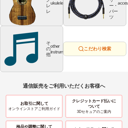
ukulele
acces
レ
ー・
レ
パー
ツ
そ
other
の
こだわり検索
instrument
他
通信販売をご利用いただくお客様へ
クレジットカード払いに
お取引に関して
ついて
オンラインストアご利用ガイド
3Dセキュアのご案内
検品や調整に関して