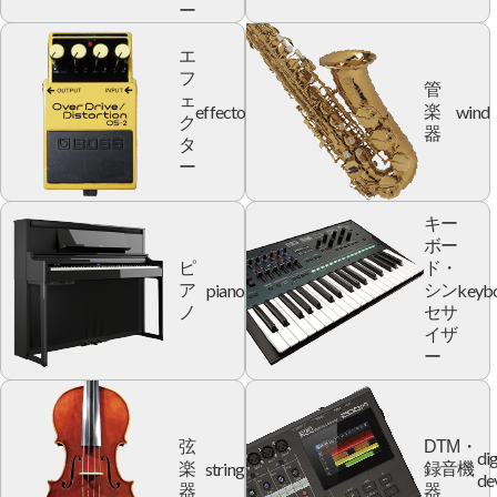
ー
エ
フ
管
ェ
effector
wind
楽
ク
器
タ
ー
キー
ボー
ピ
ド・
piano
keyb
ア
シン
ノ
セサ
イザ
ー
弦
DTM・
dig
string
楽
録音機
de
器
器