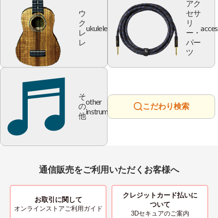
アク
ウ
セサ
ク
リ
ukulele
acces
レ
ー・
レ
パー
ツ
そ
other
の
こだわり検索
instrument
他
通信販売をご利用いただくお客様へ
クレジットカード払いに
お取引に関して
ついて
オンラインストアご利用ガイド
3Dセキュアのご案内