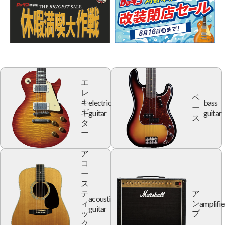
エ
レ
ベ
electric
bass
キ
ー
guitar
guitar
ギ
ス
タ
ー
ア
コ
ー
ス
テ
ア
acoustic
amplifie
ィ
ン
guitar
ッ
プ
ク