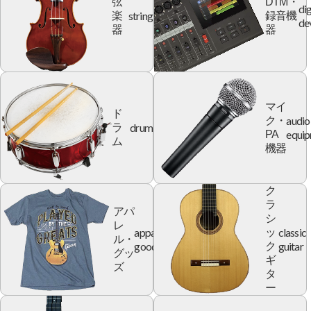
弦
DTM・
dig
string
楽
録音機
de
器
器
マイ
ド
audio
ク・
drum
ラ
equi
PA
ム
機器
ク
ラ
アパ
シ
レ
apparel
classic
ッ
ル・
goods
guitar
ク
グッ
ギ
ズ
タ
ー