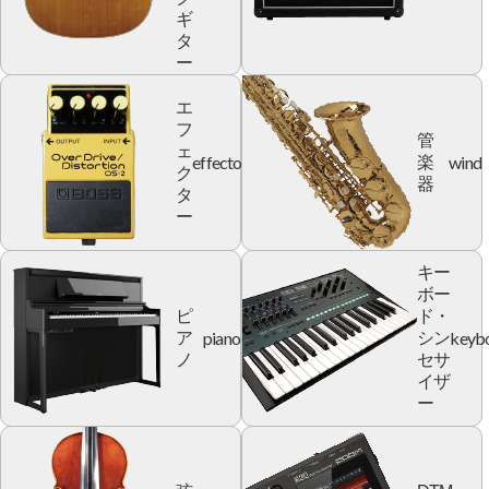
ギ
タ
ー
エ
フ
管
ェ
effector
wind
楽
ク
器
タ
ー
キー
ボー
ピ
ド・
piano
keyb
ア
シン
ノ
セサ
イザ
ー