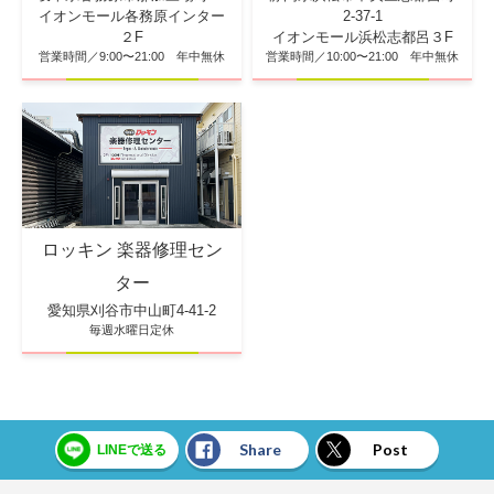
2-37-1
イオンモール各務原インター
イオンモール浜松志都呂３F
２F
営業時間／10:00〜21:00 年中無休
営業時間／9:00〜21:00 年中無休
ロッキン 楽器修理セン
ター
愛知県刈谷市中山町4-41-2
毎週水曜日定休
Share
Post
LINEで送る