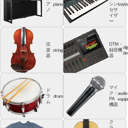
piano
keyb
ア
シン
ノ
セサ
イザ
ー
弦
DTM・
dig
string
楽
録音機
de
器
器
マイ
ド
audio
ク・
drum
ラ
equi
PA
ム
機器
ク
ラ