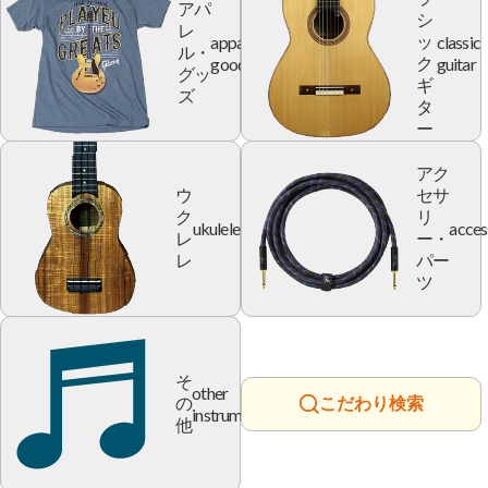
アパ
シ
レ
apparel
classic
ッ
ル・
goods
guitar
ク
グッ
ギ
ズ
タ
ー
アク
ウ
セサ
ク
リ
ukulele
acces
レ
ー・
レ
パー
ツ
そ
other
の
こだわり検索
instrument
他