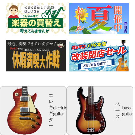
エ
レ
ベ
electric
bass
キ
ー
guitar
guitar
ギ
ス
タ
ー