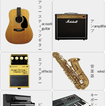
ア
コ
ー
ス
テ
ア
acoustic
amplifie
ィ
ン
guitar
ッ
プ
ク
ギ
タ
ー
エ
フ
管
ェ
effector
wind
楽
ク
器
タ
ー
キー
ボー
ピ
ド・