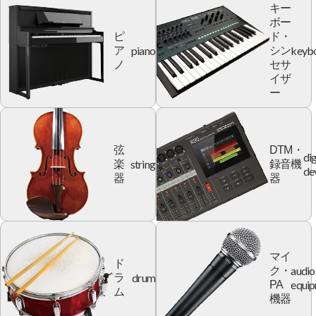
キー
ボー
ピ
ド・
piano
keyb
ア
シン
ノ
セサ
イザ
ー
弦
DTM・
dig
string
楽
録音機
de
器
器
マイ
ド
audio
ク・
drum
ラ
equi
PA
ム
機器