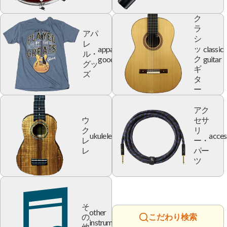
ク
ラ
アパ
シ
レ
apparel
classic
ッ
ル・
goods
guitar
ク
グッ
ギ
ズ
タ
ー
アク
ウ
セサ
ク
リ
ukulele
acces
レ
ー・
レ
パー
ツ
そ
other
の
こだわり検索
instrument