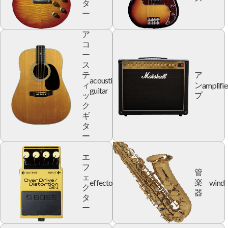
タ
ー
ア
コ
ー
ス
テ
ア
acoustic
amplifie
ィ
ン
guitar
ッ
プ
ク
ギ
タ
ー
エ
フ
管
ェ
effector
wind
楽
ク
器
タ
ー