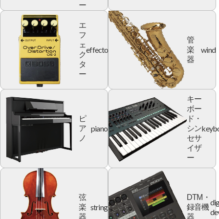
ー
エ
フ
管
ェ
effector
wind
楽
ク
器
タ
ー
キー
ボー
ピ
ド・
piano
keyb
ア
シン
ノ
セサ
イザ
ー
弦
DTM・
dig
string
楽
録音機
de
器
器