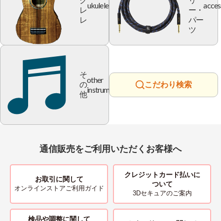
ク
リ
ukulele
acces
レ
ー・
レ
パー
ツ
そ
other
の
こだわり検索
instrument
他
通信販売をご利用いただくお客様へ
クレジットカード払いに
お取引に関して
ついて
オンラインストアご利用ガイド
3Dセキュアのご案内
検品や調整に関して