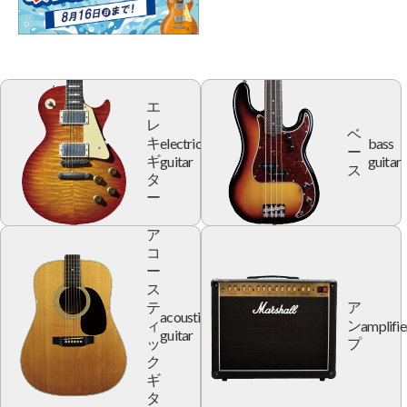
エ
レ
ベ
electric
bass
キ
ー
guitar
guitar
ギ
ス
タ
ー
ア
コ
ー
ス
テ
ア
acoustic
amplifie
ィ
ン
guitar
ッ
プ
ク
ギ
タ