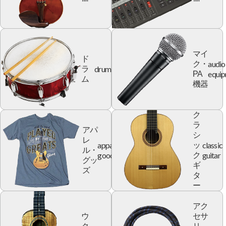
マイ
ド
audio
ク・
drum
ラ
equi
PA
ム
機器
ク
ラ
アパ
シ
レ
apparel
classic
ッ
ル・
goods
guitar
ク
グッ
ギ
ズ
タ
ー
アク
ウ
セサ