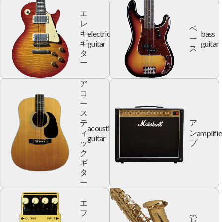
エ
レ
ベ
electric
bass
キ
ー
guitar
guitar
ギ
ス
タ
ー
ア
コ
ー
ス
テ
ア
acoustic
amplifie
ィ
ン
guitar
ッ
プ
ク
ギ
タ
ー
エ
フ
管