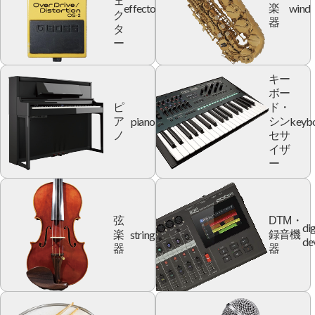
ェ
effector
wind
楽
ク
器
タ
ー
キー
ボー
ピ
ド・
piano
keyb
ア
シン
ノ
セサ
イザ
ー
弦
DTM・
dig
string
楽
録音機
de
器
器