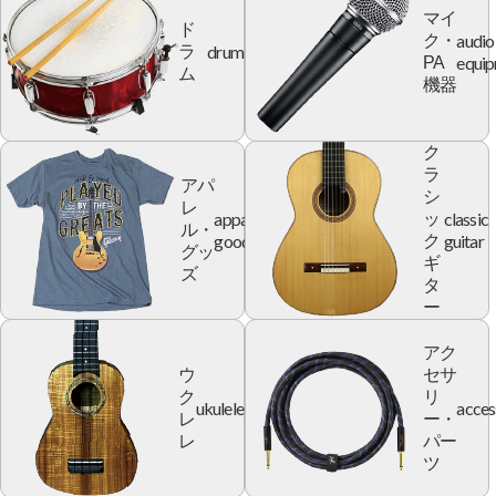
マイ
ド
audio
ク・
drum
ラ
equi
PA
ム
機器
ク
ラ
アパ
シ
レ
apparel
classic
ッ
ル・
goods
guitar
ク
グッ
ギ
ズ
タ
ー
アク
ウ
セサ
ク
リ
ukulele
acces
レ
ー・
レ
パー
ツ