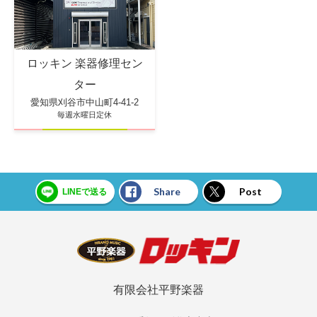
ロッキン 楽器修理セン
ター
愛知県刈谷市中山町4-41-2
毎週水曜日定休
Share
Post
LINEで送る
有限会社平野楽器