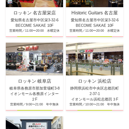
ロッキン 名古屋栄店
Historic Guitars 名古屋
愛知県名古屋市中区栄3-32-6
愛知県名古屋市中区栄3-32-6
BECOME SAKAE 10F
BECOME SAKAE 10F
営業時間／11:00〜20:00 水曜定休
営業時間／11:00〜20:00 水曜定休
ロッキン 浜松店
ロッキン 岐阜店
静岡県浜松市中央区志都呂町
岐阜県各務原市那加萱場町3-8
2-37-1
イオンモール各務原インター
イオンモール浜松志都呂３F
２F
営業時間／10:00〜21:00 年中無休
営業時間／9:00〜21:00 年中無休