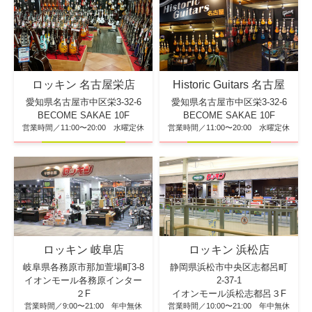
ロッキン 名古屋栄店
Historic Guitars 名古屋
愛知県名古屋市中区栄3-32-6
愛知県名古屋市中区栄3-32-6
BECOME SAKAE 10F
BECOME SAKAE 10F
営業時間／11:00〜20:00 水曜定休
営業時間／11:00〜20:00 水曜定休
ロッキン 浜松店
ロッキン 岐阜店
静岡県浜松市中央区志都呂町
岐阜県各務原市那加萱場町3-8
2-37-1
イオンモール各務原インター
イオンモール浜松志都呂３F
２F
営業時間／10:00〜21:00 年中無休
営業時間／9:00〜21:00 年中無休