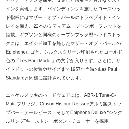
ネック・テノンを採用。安定した演奏性と豊かなサステ
インを実現します。バインディングを施したローズウッ
ド指板にはマザー・オブ・パールのトラペゾイド・イン
レイを備え、22本のミディアム・ジャンボ・フレットを
搭載。ギブソンと同様のオープンブック型ヘッドストッ
クには、エイジド加工を施したマザー・オブ・パールの
Epiphoneロゴと、シルクスクリーン印刷されたゴールド
色の「Les Paul Model」の文字が入ります。さらに、サ
イドドットの位置やサイズまで1957年当時のLes Paul
Standardと同様に設計されています。
ニッケルメッキのハードウェアには、ABR-1 Tune-O-
Maticブリッジ、Gibson Historic Reissueアルミ製ストッ
プバー・テールピース、そしてEpiphone Deluxe “シング
ルリング”キーストン・ボタン・チューナーを採用。