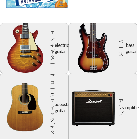
エ
レ
ベ
electric
bass
キ
ー
guitar
guitar
ギ
ス
タ
ー
ア
コ
ー
ス
テ
ア
acoustic
amplifie
ィ
ン
guitar
ッ
プ
ク
ギ
タ
ー