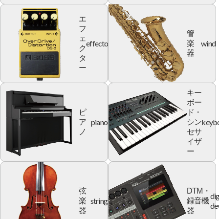
エ
フ
管
ェ
effector
wind
楽
ク
器
タ
ー
キー
ボー
ピ
ド・
piano
keyb
ア
シン
ノ
セサ
イザ
ー
弦
DTM・
dig
string
楽
録音機
de
器
器