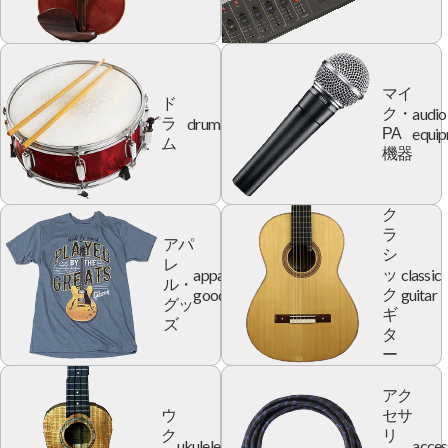
マイ
ド
audio
ク・
drum
ラ
equi
PA
ム
機器
ク
ラ
アパ
シ
レ
apparel
classic
ッ
ル・
goods
guitar
ク
グッ
ギ
ズ
タ
ー
アク
ウ
セサ
ク
リ
ukulele
acces