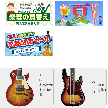
エ
レ
ベ
electric
bass
キ
ー
guitar
guitar
ギ
ス
タ
ー