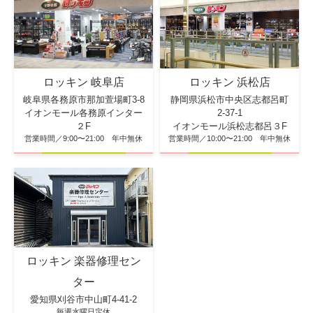
ロッキン 浜松店
ロッキン 岐阜店
静岡県浜松市中央区志都呂町
岐阜県各務原市那加萱場町3-8
2-37-1
イオンモール各務原インター
イオンモール浜松志都呂３F
２F
営業時間／10:00〜21:00 年中無休
営業時間／9:00〜21:00 年中無休
ロッキン 楽器修理セン
ター
愛知県刈谷市中山町4-41-2
毎週水曜日定休