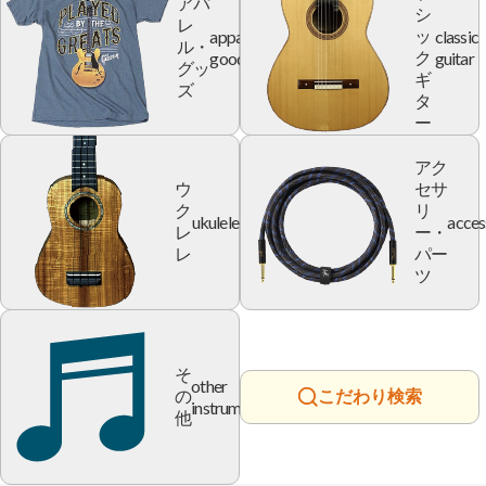
アパ
シ
レ
apparel
classic
ッ
ル・
goods
guitar
ク
グッ
ギ
ズ
タ
ー
アク
ウ
セサ
ク
リ
ukulele
acces
レ
ー・
レ
パー
ツ
そ
other
の
こだわり検索
instrument
他