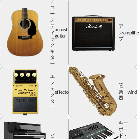
ア
コ
ー
ス
テ
ア
acoustic
amplifie
ィ
ン
guitar
ッ
プ
ク
ギ
タ
ー
エ
フ
管
ェ
effector
wind
楽
ク
器
タ
ー
キー
ボー
ピ
ド・