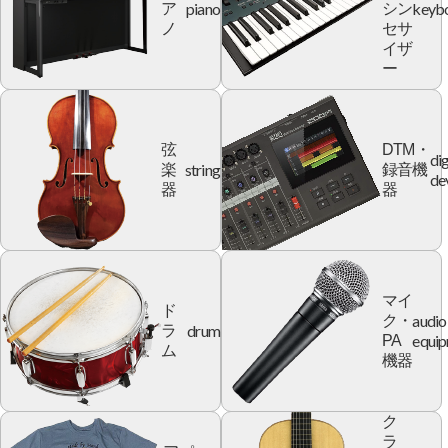
piano
keyb
ア
シン
ノ
セサ
イザ
ー
弦
DTM・
dig
string
楽
録音機
de
器
器
マイ
ド
audio
ク・
drum
ラ
equi
PA
ム
機器
ク
ラ