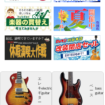
エ
レ
ベ
electric
bass
キ
ー
guitar
guitar
ギ
ス
タ
ー