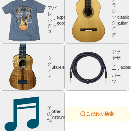
ラ
アパ
シ
レ
apparel
classic
ッ
ル・
goods
guitar
ク
グッ
ギ
ズ
タ
ー
アク
ウ
セサ
ク
リ
ukulele
acces
レ
ー・
レ
パー
ツ
そ
other
の
こだわり検索
instrument
他