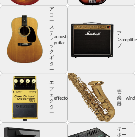
ア
コ
ー
ス
テ
ア
acoustic
amplifie
ィ
ン
guitar
ッ
プ
ク
ギ
タ
ー
エ
フ
管
ェ
effector
wind
楽
ク
器
タ
ー
キー
ボー