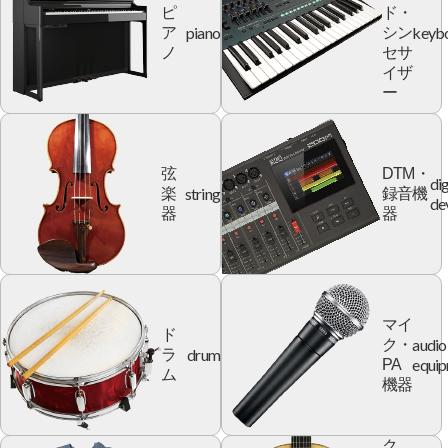
ピ
ド・
piano
keyb
ア
シン
ノ
セサ
イザ
ー
弦
DTM・
dig
string
楽
録音機
de
器
器
マイ
ド
audio
ク・
drum
ラ
equi
PA
ム
機器
ク