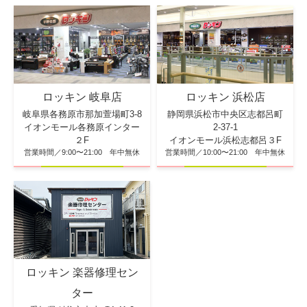
ロッキン 浜松店
ロッキン 岐阜店
静岡県浜松市中央区志都呂町
岐阜県各務原市那加萱場町3-8
2-37-1
イオンモール各務原インター
イオンモール浜松志都呂３F
２F
営業時間／10:00〜21:00 年中無休
営業時間／9:00〜21:00 年中無休
ロッキン 楽器修理セン
ター