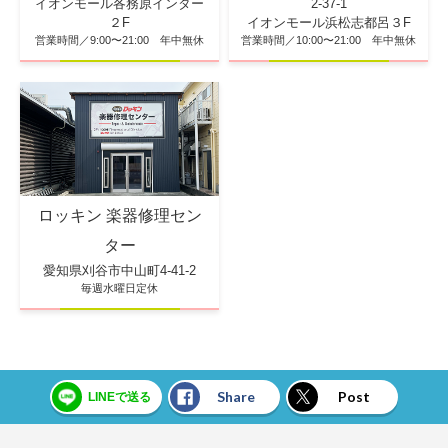
2-37-1
イオンモール各務原インター
イオンモール浜松志都呂３F
２F
営業時間／10:00〜21:00 年中無休
営業時間／9:00〜21:00 年中無休
ロッキン 楽器修理セン
ター
愛知県刈谷市中山町4-41-2
毎週水曜日定休
Share
Post
LINEで送る