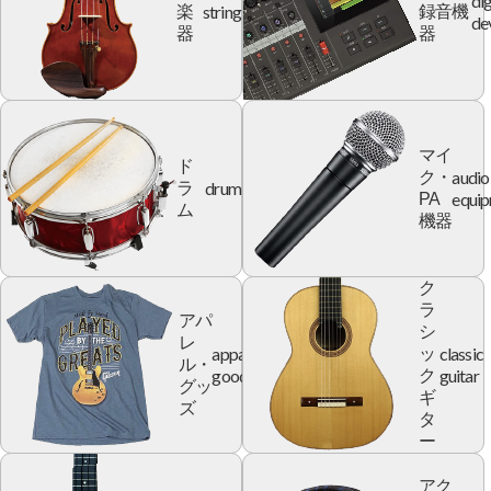
dig
string
楽
録音機
de
器
器
マイ
ド
audio
ク・
drum
ラ
equi
PA
ム
機器
ク
ラ
アパ
シ
レ
apparel
classic
ッ
ル・
goods
guitar
ク
グッ
ギ
ズ
タ
ー
アク