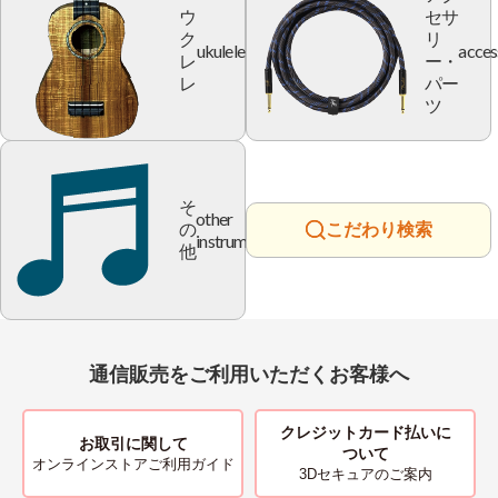
ウ
セサ
ク
リ
ukulele
acces
レ
ー・
レ
パー
ツ
そ
other
の
こだわり検索
instrument
他
通信販売をご利用いただくお客様へ
クレジットカード払いに
お取引に関して
ついて
オンラインストアご利用ガイド
3Dセキュアのご案内