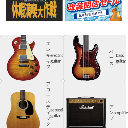
エ
レ
ベ
electric
bass
キ
ー
guitar
guitar
ギ
ス
タ
ー
ア
コ
ー
ス
テ
ア
acoustic
amplifie
ィ
ン
guitar
ッ
プ
ク