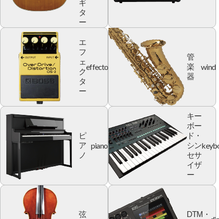
ギ
タ
ー
エ
フ
管
ェ
effector
wind
楽
ク
器
タ
ー
キー
ボー
ピ
ド・
piano
keyb
ア
シン
ノ
セサ
イザ
ー
弦
DTM・