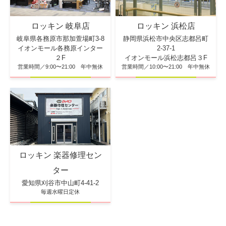
ロッキン 浜松店
ロッキン 岐阜店
静岡県浜松市中央区志都呂町
岐阜県各務原市那加萱場町3-8
2-37-1
イオンモール各務原インター
イオンモール浜松志都呂３F
２F
営業時間／10:00〜21:00 年中無休
営業時間／9:00〜21:00 年中無休
ロッキン 楽器修理セン
ター
愛知県刈谷市中山町4-41-2
毎週水曜日定休