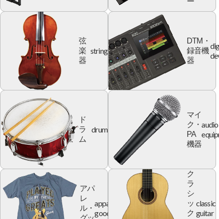
ー
弦
DTM・
dig
string
楽
録音機
de
器
器
マイ
ド
audio
ク・
drum
ラ
equi
PA
ム
機器
ク
ラ
アパ
シ
レ
apparel
classic
ッ
ル・
goods
guitar
ク
グッ