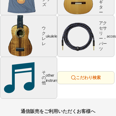
ギ
ズ
タ
ー
アク
ウ
セサ
ク
リ
ukulele
acces
レ
ー・
レ
パー
ツ
そ
other
の
こだわり検索
instrument
他
通信販売をご利用いただくお客様へ