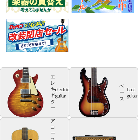
エ
レ
ベ
electric
bass
キ
ー
guitar
guitar
ギ
ス
タ
ー
ア
コ
ー
ス