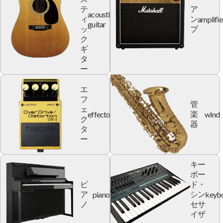
テ
ア
acoustic
amplifie
ィ
ン
guitar
ッ
プ
ク
ギ
タ
ー
エ
フ
管
ェ
effector
wind
楽
ク
器
タ
ー
キー
ボー
ピ
ド・
piano
keyb
ア
シン
ノ
セサ
イザ