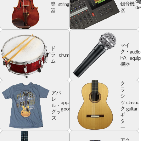
dig
string
楽
録音機
de
器
器
マイ
ド
audio
ク・
drum
ラ
equi
PA
ム
機器
ク
ラ
アパ
シ
レ
apparel
classic
ッ
ル・
goods
guitar
ク
グッ
ギ
ズ
タ
ー
アク