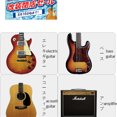
エ
レ
ベ
electric
bass
キ
ー
guitar
guitar
ギ
ス
タ
ー
ア
コ
ー
ス
テ
ア
acoustic
amplifie
ィ
ン
guitar
ッ
プ
ク