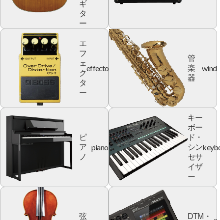
ギ
タ
ー
エ
フ
管
ェ
effector
wind
楽
ク
器
タ
ー
キー
ボー
ピ
ド・
piano
keyb
ア
シン
ノ
セサ
イザ
ー
弦
DTM・