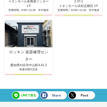
2-37-1
イオンモール各務原インター
イオンモール浜松志都呂３F
２F
営業時間／10:00〜21:00 年中無休
営業時間／9:00〜21:00 年中無休
ロッキン 楽器修理セン
ター
愛知県刈谷市中山町4-41-2
毎週水曜日定休
Share
Post
LINEで送る