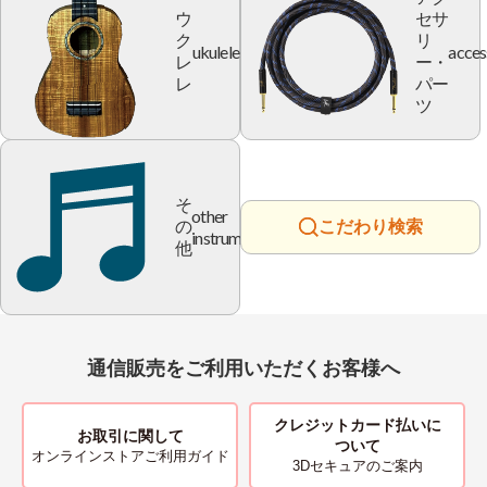
ウ
セサ
ク
リ
ukulele
acces
レ
ー・
レ
パー
ツ
そ
other
の
こだわり検索
instrument
他
通信販売をご利用いただくお客様へ
クレジットカード払いに
お取引に関して
ついて
オンラインストアご利用ガイド
3Dセキュアのご案内