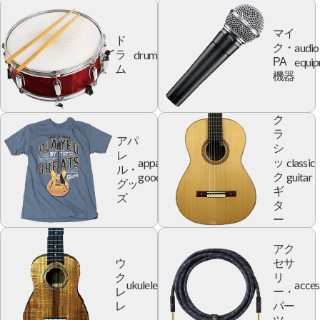
マイ
ド
audio
ク・
drum
ラ
equi
PA
ム
機器
ク
ラ
アパ
シ
レ
apparel
classic
ッ
ル・
goods
guitar
ク
グッ
ギ
ズ
タ
ー
アク
ウ
セサ
ク
リ
ukulele
acces
レ
ー・
レ
パー