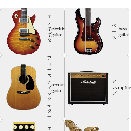
エ
レ
ベ
electric
bass
キ
ー
guitar
guitar
ギ
ス
タ
ー
ア
コ
ー
ス
テ
ア
acoustic
amplifie
ィ
ン
guitar
ッ
プ
ク
ギ
タ
ー
エ