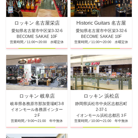
ロッキン 名古屋栄店
Historic Guitars 名古屋
愛知県名古屋市中区栄3-32-6
愛知県名古屋市中区栄3-32-6
BECOME SAKAE 10F
BECOME SAKAE 10F
営業時間／11:00〜20:00 水曜定休
営業時間／11:00〜20:00 水曜定休
ロッキン 浜松店
ロッキン 岐阜店
静岡県浜松市中央区志都呂町
岐阜県各務原市那加萱場町3-8
2-37-1
イオンモール各務原インター
イオンモール浜松志都呂３F
２F
営業時間／10:00〜21:00 年中無休
営業時間／9:00〜21:00 年中無休