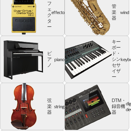
フ
管
ェ
effector
wind
楽
ク
器
タ
ー
キー
ボー
ピ
ド・
piano
keyb
ア
シン
ノ
セサ
イザ
ー
弦
DTM・
dig
string
楽
録音機
de
器
器