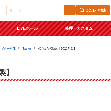
こだわり検索
LIVEホール
修理・カスタム
クギター本体
Taylor
414ce V-Class【2021年製】
年製】