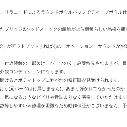
、リラコードによるラウンドボウルバックでディープボウル仕
たブリッジ&ヘッドストックの装飾が上位機種らしい品格を醸
んですがアウトプットすればあの「オベーション」サウンドがお
ト付近装飾の一部欠け、パーツのくすみ等散見されますが、目
外観コンディションになります。
開けるとボディトップに剥がれの修正跡が見受けられます。
れており(元パーツは付属しません)、あまり弾かれてなかったの
、気になるようなビビりや音詰まりなく演奏していただけます
故障しやすい＆修理が困難なため動作保証がございません。予