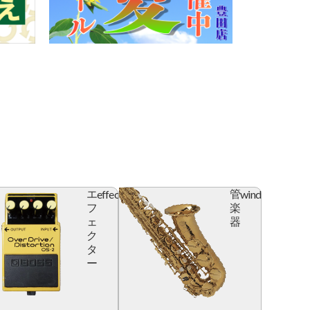
effector
wind
エ
管
フ
楽
ェ
器
ク
タ
ー