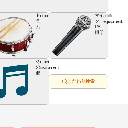
l
drum
audio
ド
マイ
e
equipment
ラ
ク・
ム
PA
機器
ry
other
そ
instrument
の
他
こだわり検索