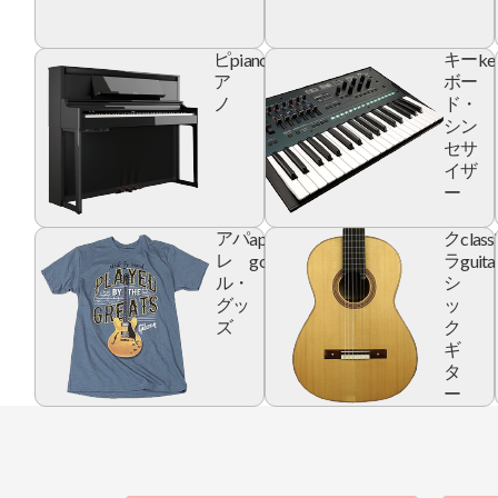
piano
ke
ピ
キー
ア
ボー
ノ
ド・
シン
セサ
イザ
ー
apparel
class
アパ
ク
goods
guita
レ
ラ
ル・
シ
グッ
ッ
ズ
ク
ギ
タ
ー