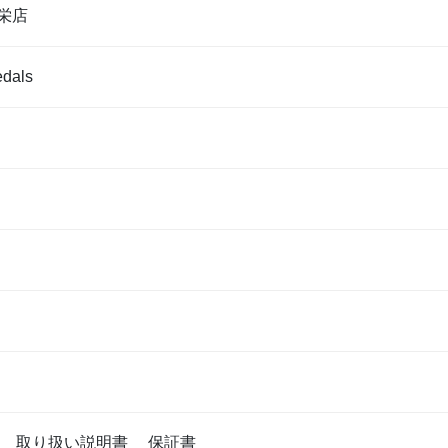
栄店
dals
属 取り扱い説明書 保証書