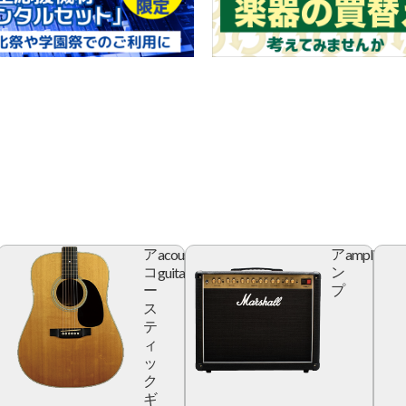
acoustic
amplifier
ア
ア
r
guitar
コ
ン
ー
プ
ス
テ
ィ
ッ
ク
ギ