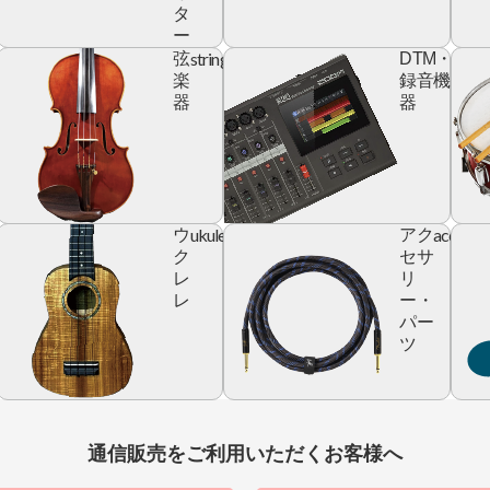
タ
ー
yboard
string
digita
弦
DTM・
devic
楽
録音機
器
器
ic
ukulele
accesso
ウ
アク
r
ク
セサ
レ
リ
レ
ー・
パー
ツ
通信販売をご利用いただくお客様へ