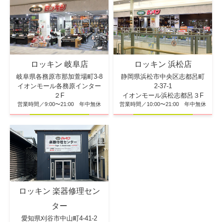
ロッキン 浜松店
ロッキン 岐阜店
静岡県浜松市中央区志都呂町
岐阜県各務原市那加萱場町3-8
2-37-1
イオンモール各務原インター
イオンモール浜松志都呂３F
２F
営業時間／10:00〜21:00 年中無休
営業時間／9:00〜21:00 年中無休
ロッキン 楽器修理セン
ター
愛知県刈谷市中山町4-41-2