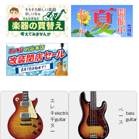
エ
レ
ベ
electric
bass
キ
ー
guitar
guitar
ギ
ス
タ
ー