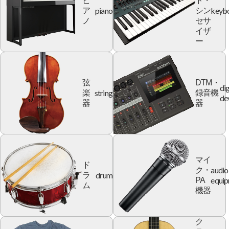
ピ
ド・
piano
keyb
ア
シン
ノ
セサ
イザ
ー
弦
DTM・
dig
string
楽
録音機
de
器
器
マイ
ド
audio
ク・
drum
ラ
equi
PA
ム
機器
ク