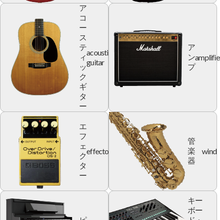
ア
コ
ー
ス
テ
ア
acoustic
amplifie
ィ
ン
guitar
ッ
プ
ク
ギ
タ
ー
エ
フ
管
ェ
effector
wind
楽
ク
器
タ
ー
キー
ボー