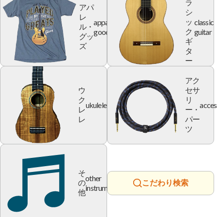
ラ
アパ
シ
レ
apparel
classic
ッ
ル・
goods
guitar
ク
グッ
ギ
ズ
タ
ー
アク
ウ
セサ
ク
リ
ukulele
acces
レ
ー・
レ
パー
ツ
そ
other
の
こだわり検索
instrument
他