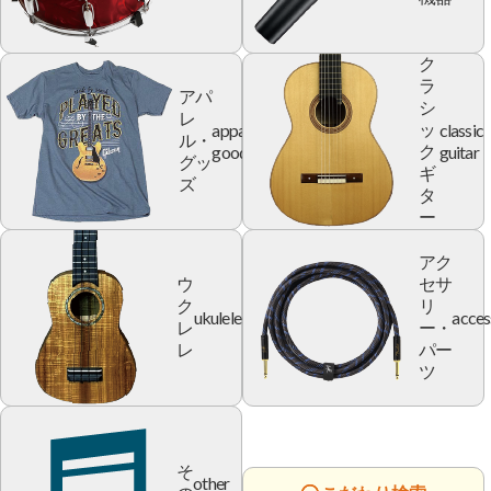
ク
ラ
アパ
シ
レ
apparel
classic
ッ
ル・
goods
guitar
ク
グッ
ギ
ズ
タ
ー
アク
ウ
セサ
ク
リ
ukulele
acces
レ
ー・
レ
パー
ツ
そ
other