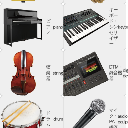
キー
ボー
ピ
ド・
piano
keyb
ア
シン
ノ
セサ
イザ
ー
弦
DTM・
dig
string
楽
録音機
de
器
器
マイ
ド
audio
ク・
drum
ラ
equi
PA
ム
機器