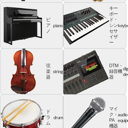
キー
ボー
ピ
ド・
piano
keyb
ア
シン
ノ
セサ
イザ
ー
弦
DTM・
dig
string
楽
録音機
de
器
器
マイ
ド
audio
ク・
drum
ラ
equi
PA
ム
機器