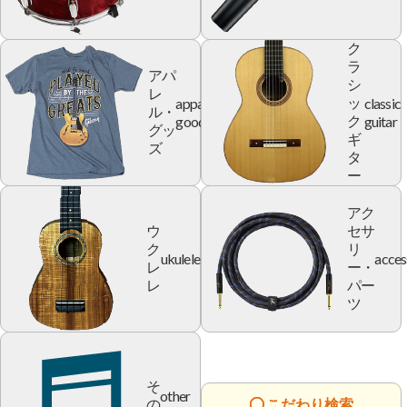
ク
ラ
アパ
シ
レ
apparel
classic
ッ
ル・
goods
guitar
ク
グッ
ギ
ズ
タ
ー
アク
ウ
セサ
ク
リ
ukulele
acces
レ
ー・
レ
パー
ツ
そ
other
の
こだわり検索