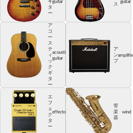
guitar
guitar
ギ
ス
タ
ー
ア
コ
ー
ス
テ
ア
acoustic
amplifie
ィ
ン
guitar
ッ
プ
ク
ギ
タ
ー
エ
フ
管
ェ
effector
wind
楽
ク
器
タ
ー