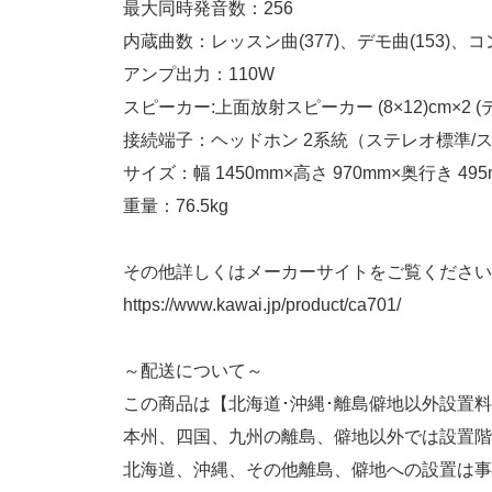
最大同時発音数：256
内蔵曲数：レッスン曲(377)、デモ曲(153)、コ
アンプ出力：110W
スピーカー:上面放射スピーカー (8×12)cm×2 
接続端子：ヘッドホン 2系統（ステレオ標準/ステレオミニ）
サイズ：幅 1450mm×高さ 970mm×奥行き 495
重量：76.5kg
その他詳しくはメーカーサイトをご覧ください
https://www.kawai.jp/product/ca701/
～配送について～
この商品は【北海道･沖縄･離島僻地以外設置
本州、四国、九州の離島、僻地以外では設置階
北海道、沖縄、その他離島、僻地への設置は事