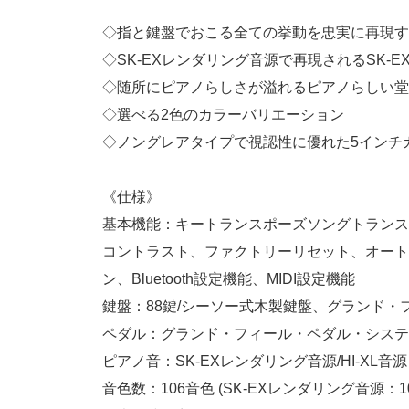
◇指と鍵盤でおこる全ての挙動を忠実に再現す
◇SK-EXレンダリング音源で再現されるSK-E
◇随所にピアノらしさが溢れるピアノらしい堂
◇選べる2色のカラーバリエーション
◇ノングレアタイプで視認性に優れた5インチ
《仕様》
基本機能：キートランスポーズソングトランス
コントラスト、ファクトリーリセット、オート
ン、Bluetooth設定機能、MIDI設定機能
鍵盤：88鍵/シーソー式木製鍵盤、グランド
ペダル：グランド・フィール・ペダル・システ
ピアノ音：SK-EXレンダリング音源/HI-XL音源
音色数：106音色 (SK-EXレンダリング音源：1