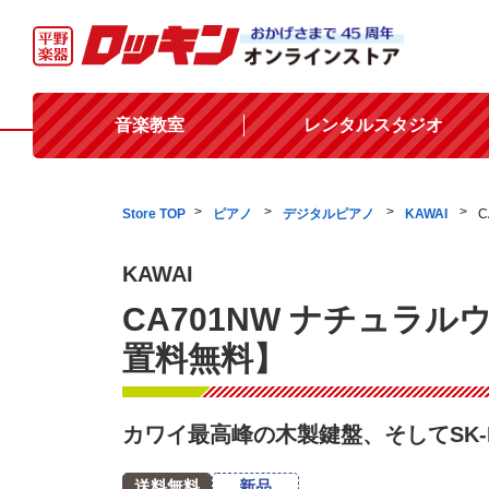
音楽教室
レンタルスタジオ
Store TOP
ピアノ
デジタルピアノ
KAWAI
KAWAI
CA701NW ナチュラ
置料無料】
カワイ最高峰の木製鍵盤、そしてSK
送料無料
新品