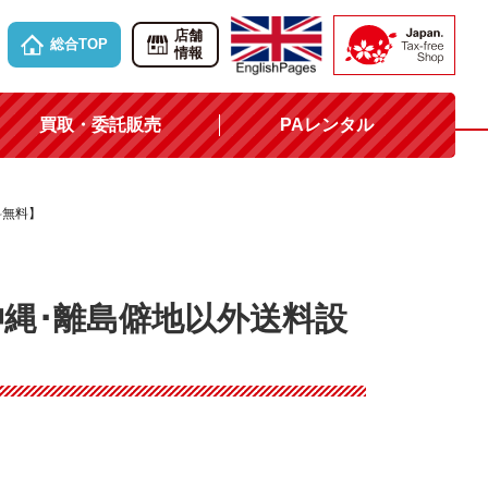
店舗
総合TOP
情報
買取・委託販売
PAレンタル
料無料】
沖縄･離島僻地以外送料設