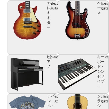
electric
bass
エ
ベ
guitar
guita
レ
ー
キ
ス
ギ
タ
ー
piano
ke
ピ
キー
ア
ボー
ノ
ド・
シン
セサ
イザ
ー
apparel
class
アパ
ク
goods
guita
レ
ラ
ル・
シ