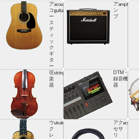
acoustic
amplifier
ア
ア
r
guitar
コ
ン
ー
プ
ス
テ
ィ
ッ
ク
ギ
タ
ー
yboard
string
digita
弦
DTM・
devic
楽
録音機
器
器
ic
ukulele
accesso
ウ
アク
r
ク
セサ
レ
リ