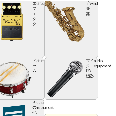
effector
wind
エ
管
フ
楽
ェ
器
ク
タ
ー
l
drum
audio
ド
マイ
e
equipment
ラ
ク・
ム
PA
機器
ry
other
そ
instrument
の
他